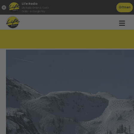
Life Radio
Öffnen
Life Radio GmbH & Co.KG
Gratis - in Google Play
Preis-Check am Skilift