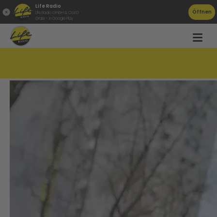
Life Radio
Öffnen
Life Radio GmbH & Co.KG
Gratis - in Google Play
&#8222;Rekord-Radar&#8220; in Wels