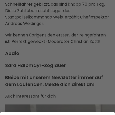
Schnellfahrer geblitzt, das sind knapp 70 pro Tag.
Diese Zahl überrascht sogar das
Stadtpolizeikommando Wels, erzählt Chefinspektor
Andreas Weidinger.
Wir kennen übrigens den ersten, der reingefahren
ist: Perfekt geweckt-Moderator Christian Zöttl!
Audio
Sara Halbmayr-Zoglauer
Bleibe mit unserem Newsletter immer auf
dem Laufenden. Melde dich direkt an!
Auch interessant für dich