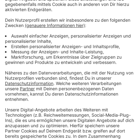
AK Test: Teuerster Mozzarella nicht essbar