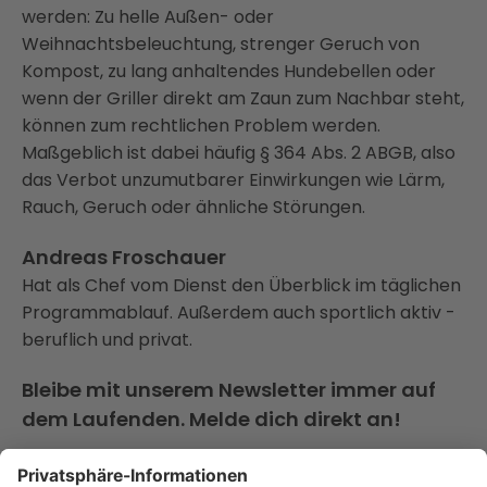
werden: Zu helle Außen- oder
Weihnachtsbeleuchtung, strenger Geruch von
Kompost, zu lang anhaltendes Hundebellen oder
wenn der Griller direkt am Zaun zum Nachbar steht,
können zum rechtlichen Problem werden.
Maßgeblich ist dabei häufig § 364 Abs. 2 ABGB, also
das Verbot unzumutbarer Einwirkungen wie Lärm,
Rauch, Geruch oder ähnliche Störungen.
Andreas Froschauer
Hat als Chef vom Dienst den Überblick im täglichen
Programmablauf. Außerdem auch sportlich aktiv -
beruflich und privat.
Bleibe mit unserem Newsletter immer auf
dem Laufenden. Melde dich direkt an!
Auch interessant für dich