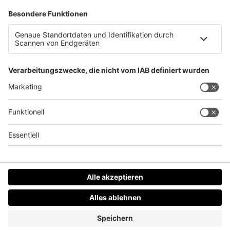
Lange OP-Wartezeiten, neue Frauenhäuser -LR
Haberlander im IV
Datenschutz
Impressum
AGBs
Jobs
Kontakt
Werben