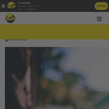
Life Radio
Öffnen
Life Radio GmbH & Co.KG
Gratis - in Google Play
Skurriles Nachbarschaftsrecht &#8211; das
gilt in OÖ!