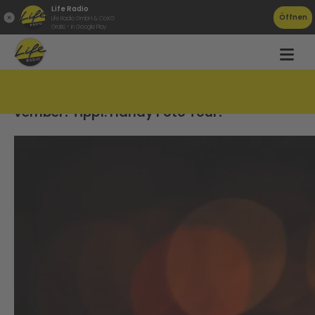
Life Radio
Öffnen
Life Radio GmbH & Co.KG
Gratis - in Google Play
Bei uns wird der No-vember zum Jo-
vember! Tipp1: Handy Foto Tour!