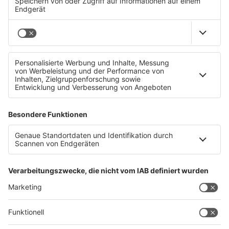
Polizei sucht diesen Linzer Tankstellenräuber