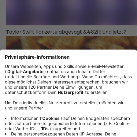
Taylor Swift Konzerte abgesagt &#8211; Und jetzt?