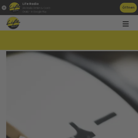
Life Radio
Öffnen
Life Radio GmbH & Co.KG
Gratis - in Google Play
So spart ihr Geld beim Heizen