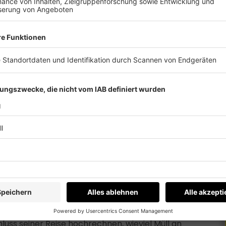
it ihrem selbstgebauten Floß.
 auf einer Strecke von 10 Metern akribisch den
 auf einer Strecke von 10 Metern akribisch den
uss seiner Reise hochrechnen, wieviel Müll an