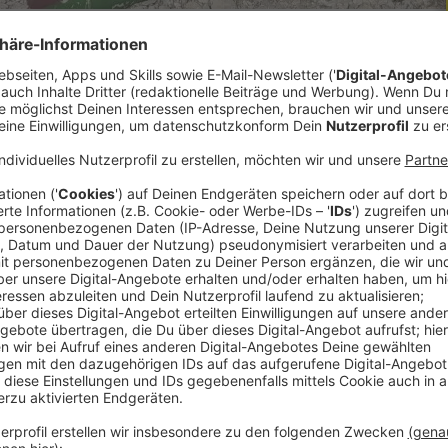
t gebauten Floß auf der Donau von Passau an der
ava in der Slowakei gefahren. Es war eine Aktion
 will damit aufzeigen, wieviel Dreck an unseren