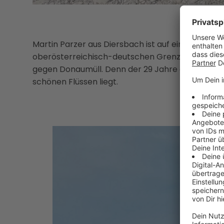
Martin Parzer aus Diersbach ist auf einem selbs
oberösterreichisch-deutschen Grenze bis Bratisl
gegen Donaumüll. Denn der 29 Jahre alte Student
schönen Flüssen liegt.