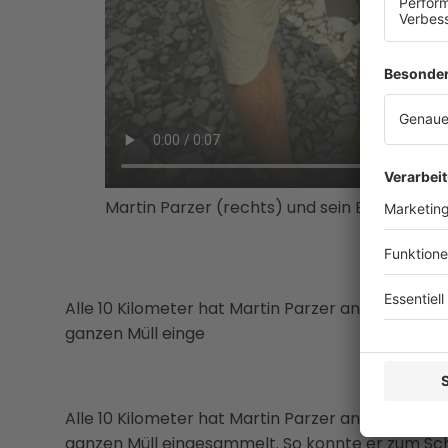
Martin Parzer (rechts) und sein Begleiter m
Alle 10 Kilometer hat Martin Parzer angelegt und
ganzen Müll einge
Alle 10 Kilometer hat Martin Parzer angelegt und
ganzen Müll eingesammelt. So konnte er zum Schl