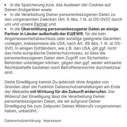
Life Radio WM-Game zocken &#8211; Fernseher
gewinnen!