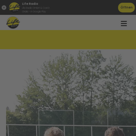
Life Radio
Öffnen
Life Radio GmbH & Co.KG
Gratis - in Google Play
So tickt der neue Ried Trainer!