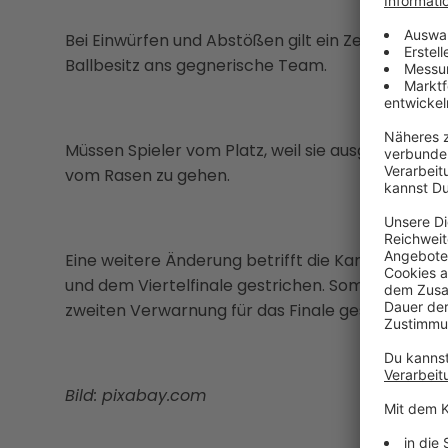
Bei Einwürfen und Abstößen gilt ein Zeitlimit von
Ballbesitz ans gegnerische Team.
Müssen Spieler vom Platz, weil sie ausgewechsel
vom Rasen zu gehen.
Eine weitere Änderung betrifft die Karten: Die
und dem Viertelfinale gestrichen. Somit ist es au
zweiten Verwarnung für das Finale gesperrt ist.
Bild: pixabay.com