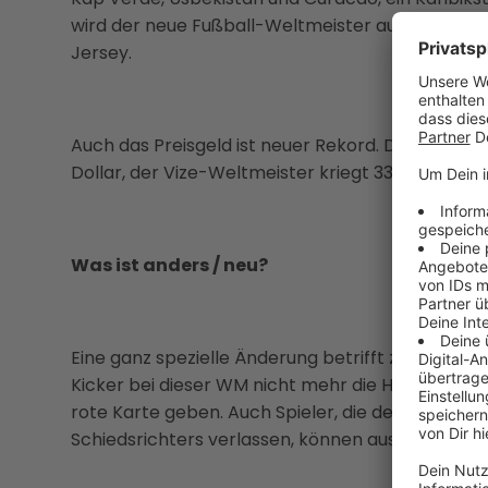
wird der neue Fußball-Weltmeister ausgespielt. Der
Jersey.
Auch das Preisgeld ist neuer Rekord. Der neue Fu
Dollar, der Vize-Weltmeister kriegt 33 Millionen.
Was ist anders / neu?
Eine ganz spezielle Änderung betrifft zum Beispie
Kicker bei dieser WM nicht mehr die Hand vor d
rote Karte geben. Auch Spieler, die den Platz au
Schiedsrichters verlassen, können ausgeschloss