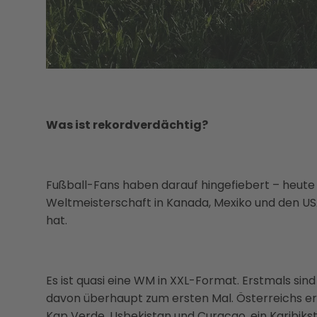
Was ist rekordverdächtig?
Fußball-Fans haben darauf hingefiebert – heute b
Weltmeisterschaft in Kanada, Mexiko und den USA.
hat.
Es ist quasi eine WM in XXL-Format. Erstmals sin
davon überhaupt zum ersten Mal. Österreichs er
Kap Verde, Usbekistan und Curacao, ein Karibikst