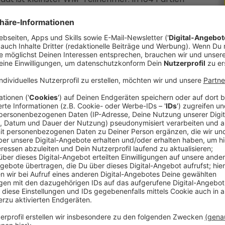
 steht am 19.Juli fest, da ist das Finale in New
ßball-Weltmeister kassiert 50 Millionen US-
l Diskussionen auf dem Platz. Da dürfen sich die
en Mund halten. Wenn doch, könnte es sogar eine
s Protest gegen eine Entscheidung des
en werden.