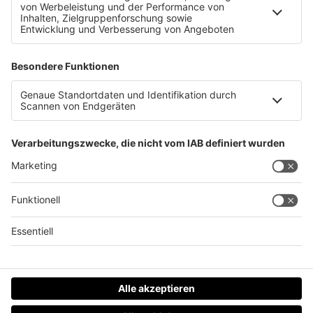
Dynamische Preise: So spart ihr beim Skifahren
Datenschutz
Impressum
AGBs
Jobs
Kontakt
Werben