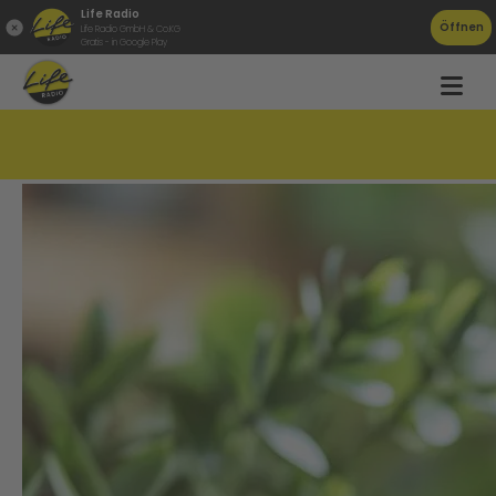
Life Radio
Öffnen
Life Radio GmbH & Co.KG
Gratis - in Google Play
Sparen mit gutem Gewissen