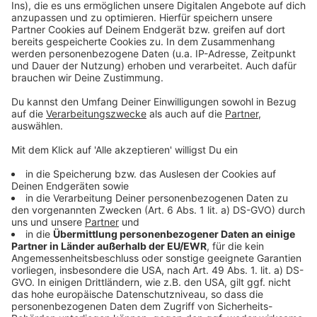
Ganzjahresreifen im Test: erstmals
&#8222;GUT&#8220;