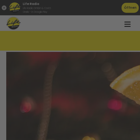
Life Radio
Öffnen
Life Radio GmbH & Co.KG
Gratis - in Google Play
Spezielle Punschrezepte