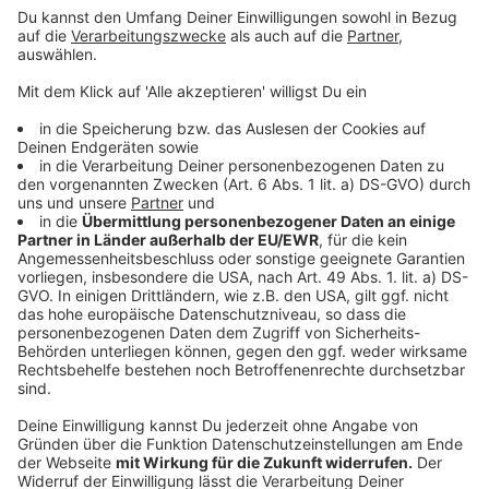
Unwetter in OÖ: Dächer abgedeckt, Autos
umgeweht