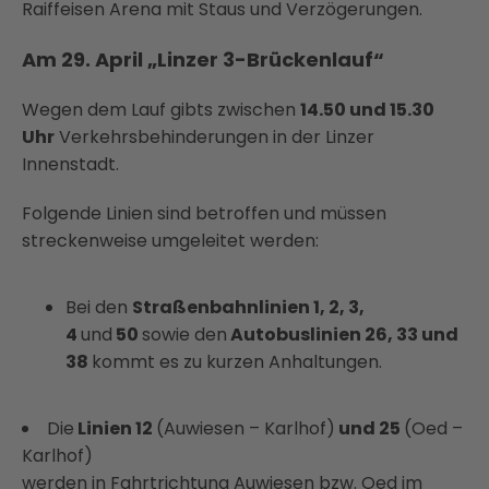
Raiffeisen Arena mit Staus und Verzögerungen.
Am 29. April „Linzer 3-Brückenlauf“
Wegen dem Lauf gibts zwischen
14.50 und 15.30
Uhr
Verkehrsbehinderungen in der Linzer
Innenstadt.
Folgende Linien sind betroffen und müssen
streckenweise umgeleitet werden:
Bei den
Straßenbahnlinien
1, 2, 3,
4
und
50
sowie den
Autobuslinien 26, 33 und
38
kommt es zu kurzen Anhaltungen.
Die
Linien 12
(Auwiesen – Karlhof)
und 25
(Oed –
Karlhof)
werden in Fahrtrichtung Auwiesen bzw. Oed im