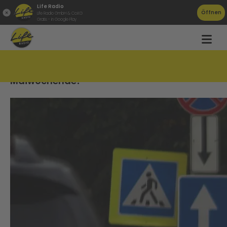
Life Radio
Öffnen
Life Radio GmbH & Co.KG
Gratis - in Google Play
Staus &#038; Events am langen
Maiwochende!