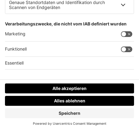
Wie man am besten ein Herbsttief überwindet
Datenschutz
Impressum
AGBs
Jobs
Kontakt
Werben