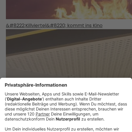
&#8222;Killviertel&#8220; kommt ins Kino