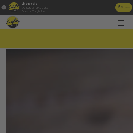
Life Radio
Öffnen
Life Radio GmbH & Co.KG
Gratis - in Google Play
TikTok Trend sorgt für leere Gurken-Regale