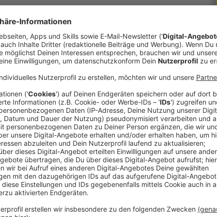
dieb: Als er von seiner Vernehmung in der
hm ausgerechnet die zweifache Judo-
Die ist ja hauptberuflich Polizistin. Fast wäre
m Interview:
iert?
ichen Langfinger aus den Augen verloren, aber
e den Dieb schnappen können?