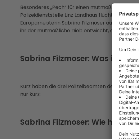
Besonderes „Pech“ für einen mutmaßlichen Laden
Polizeidienststelle Linz Landhaus flüchtet, ist i
Europameisterin Sabrina Filzmoser auf den Fersen. 
ihr der mutmaßliche Dieb entwischt, erzählt sie i
Sabrina Filzmoser: Was ist pass
Kurz haben die drei Polizeibeamten den mutmaßl
nur kurz:
Sabrina Filzmoser: Wie hat si