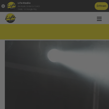
Life Radio
Öffnen
Life Radio GmbH & Co.KG
Gratis - in Google Play
Veränderung bei Erfolgsband Bilderbuch!