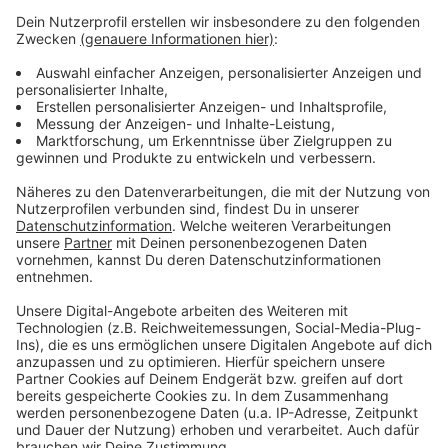
So schaut das neue ÖFB-Trikot aus!