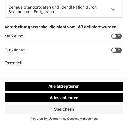
Axt Attacke am Linzer Südbahnhofmarkt
Datenschutz
Impressum
AGBs
Jobs
Kontakt
Werben