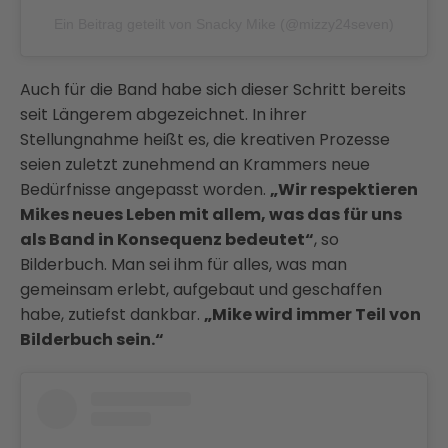
Ein Beitrag geteilt von Snacky Mike (@mizzy24seven)
Auch für die Band habe sich dieser Schritt bereits
seit Längerem abgezeichnet. In ihrer
Stellungnahme heißt es, die kreativen Prozesse
seien zuletzt zunehmend an Krammers neue
Bedürfnisse angepasst worden.
„Wir respektieren
Mikes neues Leben mit allem, was das für uns
als Band in Konsequenz bedeutet“
, so
Bilderbuch. Man sei ihm für alles, was man
gemeinsam erlebt, aufgebaut und geschaffen
habe, zutiefst dankbar.
„Mike wird immer Teil von
Bilderbuch sein.“