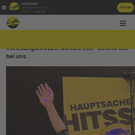
Life Radio
Öffnen
Life Radio GmbH & Co.KG
Gratis - in Google Play
&#8222;Der ruhige Student in der
Vorlesung&#8220; &#8211; ESC-Cosmo war
bei uns.