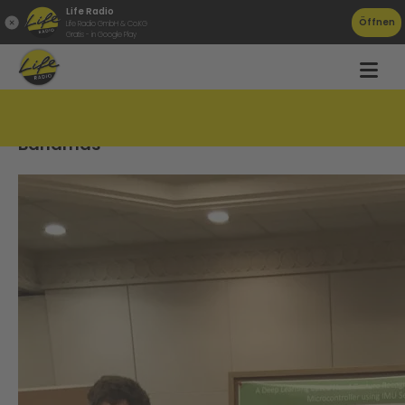
Life Radio
Öffnen
Life Radio GmbH & Co.KG
Gratis - in Google Play
Von Oepping und Bad Ischl auf die
Bahamas