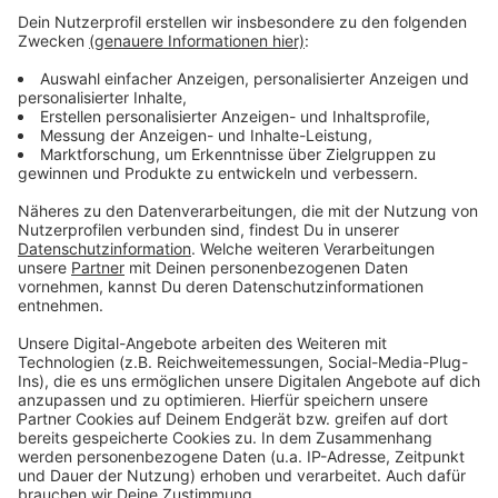
Meterhohe Rauchsäule bei Lagerhallenbrand in
Lohnsburg