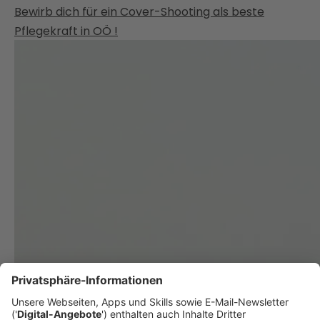
Bewirb dich für ein Cover-Shooting als beste
Pflegekraft in OÖ !