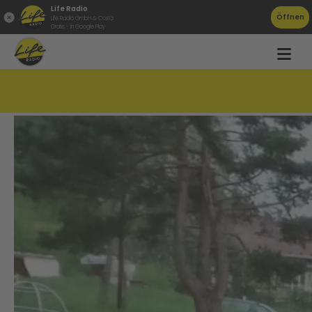
Life Radio
Öffnen
Life Radio GmbH & Co.KG
Gratis - in Google Play
Wo ist Vanessa?