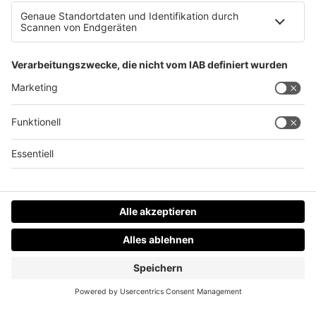
5 schräge Fakten über Nutella!
Datenschutz
Impressum
AGBs
Jobs
Kontakt
Werben