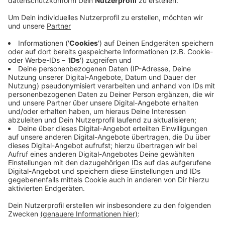
(© Foto: Matthias Klugsberger)
Gewinne am Freitag, 07.08.2026,
beim „Echt jetzt? Das Life Radio Quiz“:
1x2 Eintrittskarten in die Eurotherme Bad
Schallerbach
1x2 Eintrittskarten in das Spa Resort