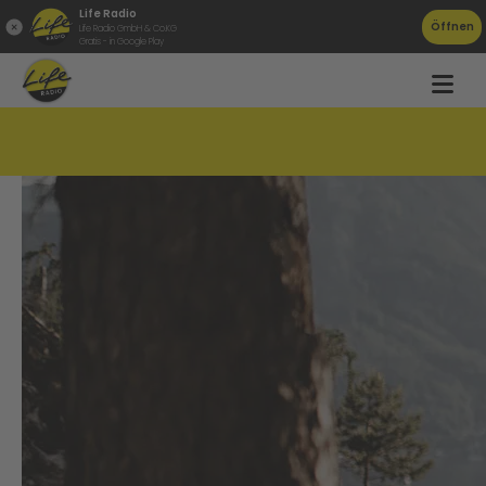
Life Radio
Öffnen
Life Radio GmbH & Co.KG
Gratis - in Google Play