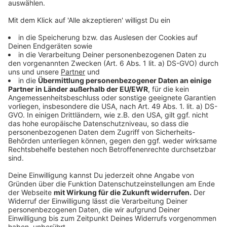
Teilnahmebedingungen verstoßen, die sich
unerlaubter Hilfsmittel bedienen oder sich
anderweitig durch Manipulation Vorteile
verschaffen, von der Teilnahme am
Gewinnspiel auszuschließen. In diesen Fällen
können Gewinne auch nachträglich aberkannt
und zurückgefordert werden.
Über das Gewinnspiel wird kein Schriftverkehr
geführt. Der Rechtsweg ist ausgeschlossen.
Barablöse ist nicht möglich.
Der Teilnehmer stimmt ausdrücklich zu, dass
die von ihm an Life Radio übermittelten Daten
an dritte Personen (Partner des Gewinnspiels)
im Falle des Gewinnes weitergegeben werden
dürfen.
Weiters überträgt der Teilnehmer im Falle des
Gewinnes Life Radio und dem OÖ Tourismus
das Recht für die Verwendung und Verwertung