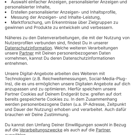
Dario Maresic: Ich gebe alles für die Fans!
Dario Maresic sprich im neuen Life Radio-LASK-
Podcast über seine ersten Wochen in Linz, seine
Ziele mit dem LASK, die aktuellen Aufgaben und die
tollen Fans beim LASK. Der 21jährige Steirer
außerdem zu folgenden Themen: Warum eine
Playstation sein Karriere mitverantwortet, wie sein
Bundesliga-Debüt ausgesehen hat, seine Krise bei
Stade Reims und wer ihm dabei geholfen hat, die
Trauner-Nachfolge, bei wieviel Prozent er schon ist,
wo er den LASK in dieser Saison sieht und was die
Fans von ihm erwarten können!
Datenschutz
Impressum
AGBs
Jobs
Kontakt
Werben