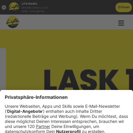
Life Radio
Öffnen
Life Radio GmbH & Co.KG
Gratis - in Google Play