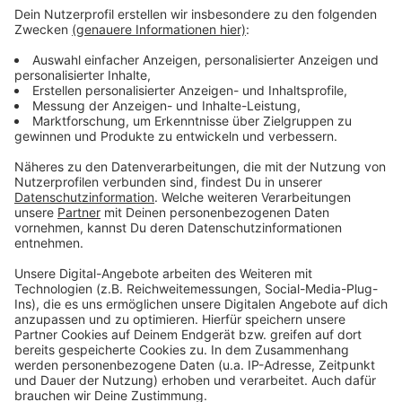
Didi exklusiv: Vorher fliegen Kühe übers
Stadion
Wenige Tage vor dem Saisonstart ist Neo-LASK-
Trainer Didi Kühbauer zu Gast bei 1908-Host
Wolfgang Müller. Die beiden sprechen über Didi´s
erste Wochen in Linz, wie er die Schwarz-Weißen
wieder stärker machen möchte, was für ihn als
Trainer und Privatperson wichtig ist, wie seine
Familie mit dem Schritt nach Linz umgeht, wie er die
Fan-Kurve auf seine Seite bringen kann, warum er
so viel Wert auf das WIR im Verein legt, eine neue
Zeitrechnung beginnt, und er zu 1000 Prozent lieber
Christian Streich als Pep Guardiola hat.
Natürlich geht in der aktuellen 1908-Ausgabe auch
um seine Anfänge als Bub in Matterburg, mit seinem