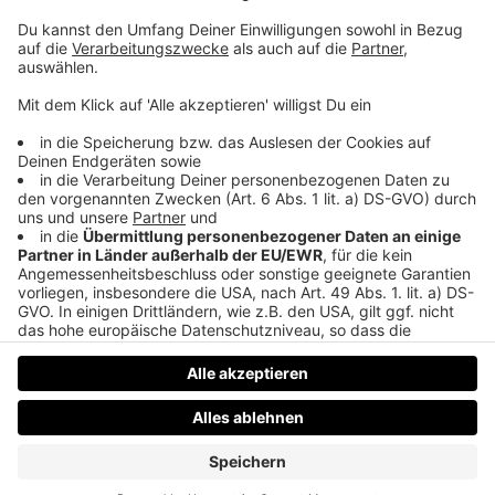
Bruder am Hartplatz, sein Debüt unter Starek mit 16,
jede Menge Schmankerl aus seiner aktiven Karriere,
Fußball-Popkultur, Essen im Baskenland,
Poolputzen mit Vujo, Fliegende Kühe überm Stadion
und eine heitere Taxifahrt mit Folgen.
Nicht vergessen: Noch eine Woche könnt ihr
auf
Liferadio.at
den Urtypen der Saison 21-22
wählen und einen Jahresvorrat Zipfer gewinnen.
Viel Spaß beim Reinhören!
Datenschutz
Impressum
AGBs
Jobs
Kontakt
Werben