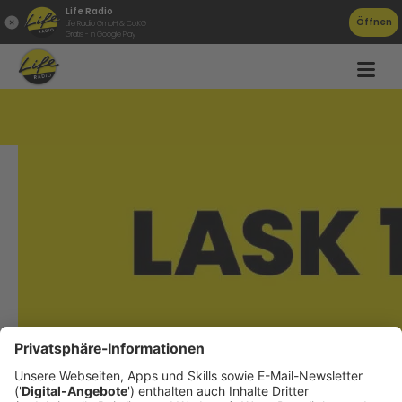
Life Radio
Öffnen
Life Radio GmbH & Co.KG
Gratis - in Google Play