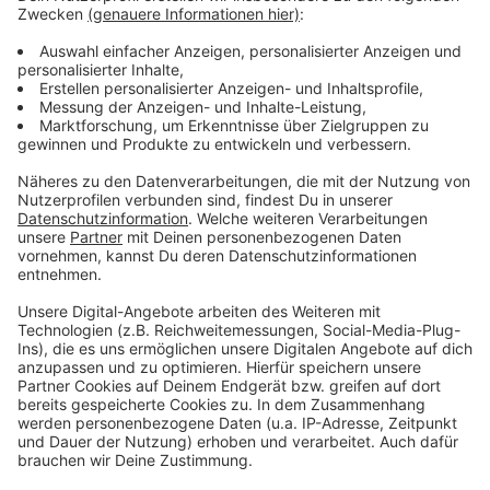
Luckeneder - Comeback vom Urgestein am
Deadline-Day
Felix Luckeneder hat am Deadline-Day seine
Rückkehr fixiert und einen Vertrag bis 2024
unterschrieben. Der geborene Linzer mit tiefen
Wurzeln im Mühlviertel spricht mit Wolfgang Müller
in einer XXL-Podcast-Version über Heimkommen in
die Stahlstadt, Anfänge in Rottenegg, Schulzeit und
erste Jahre im LASK-Nachwuchs, Doppelpass
Schule und Akademie, Fußballklasse im Borg mit
Matura und Vorbildfunktion für die Jugend.
Dazu Profidebüt und Derbyheld (!) gegen Blauweiß,
Aufstieg und Bundesliga unter Glasner, Leihverträge
nach Altach und Hartberg, wo er ein LASK-Spiel
sogar am Steher (!) besucht hat.