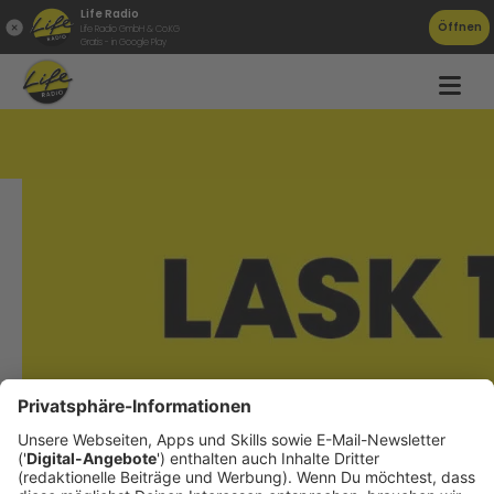
Life Radio
Öffnen
Life Radio GmbH & Co.KG
Gratis - in Google Play