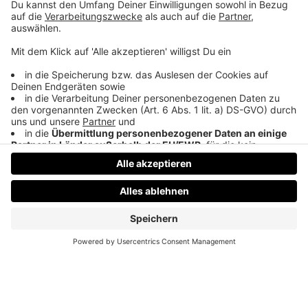
Außerdem gehts um Erwartungen in Cup,
Meisterschaft und Conference League, seine
Beziehung zu den Fans, die aktuelle Ergebniskrise
und warum er sich schon auf Peter Michorl freut.
Viel Spaß!
Datenschutz
Impressum
AGBs
Jobs
Kontakt
Werben