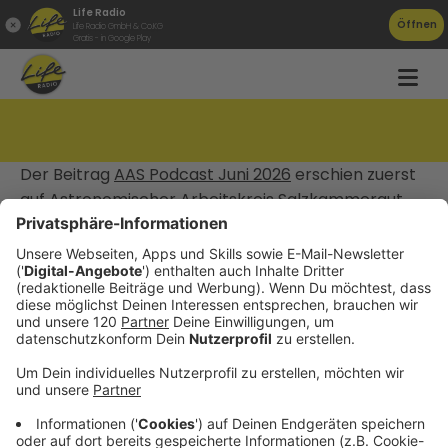
Life Radio
Öffnen
Life Radio GmbH & Co.KG
Gratis - in Google Play
AAS Podcast Juni 2026
Der Beitrag
AAS Podcast Juni 2026
erschien zuerst
auf
Astronomischer Arbeitskreis Salzkammergut
.
Datenschutz
Impressum
AGBs
Jobs
Kontakt
Werben