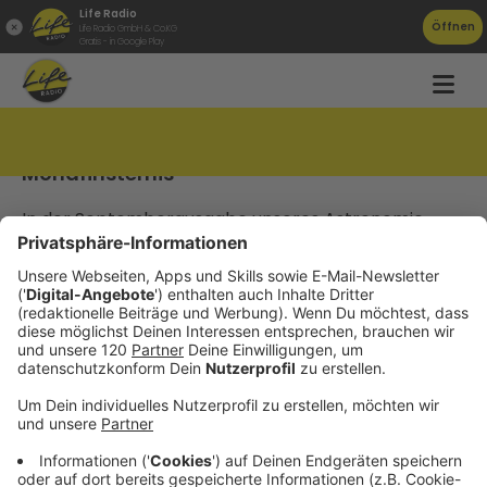
Life Radio
Öffnen
Life Radio GmbH & Co.KG
Gratis - in Google Play
AAS Podcast September 2024 & Partielle
Mondfinsternis
In der Septemberausgabe unseres Astronomie-
Podcasts geht es wieder um die monatliche
Himmelsvorschau und um die partielle
Mondfinsternis Mitte des Monats. Bei Fragen,
Anregungen, etc. könnt ihr uns gerne unter
podcast@astronomie.at kontaktieren!
Der Beitrag
AAS Podcast September 2024 &
Partielle Mondfinsternis
erschien zuerst auf
Astronomischer Arbeitskreis Salzkammergut
.
Datenschutz
Impressum
AGBs
Jobs
Kontakt
Werben