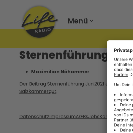
Menü
Sternenführung Jun
Maximilian Nöhammer
Der Beitrag
Sternenführung Juni2021
erschien zu
Salzkammergut
.
Datenschutz
Impressum
AGBs
Jobs
Kontakt
Werb