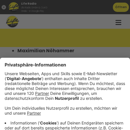
Life Radio
Öffnen
Life Radio GmbH & Co.KG
Gratis - in Google Play
Sternenführung November 2022
Maximilian Nöhammer
Der Beitrag
Sternenführung November 2022
erschien zuerst auf
Astronomischer Arbeitskreis
Salzkammergut
.
Datenschutz
Impressum
AGBs
Jobs
Kontakt
Werben