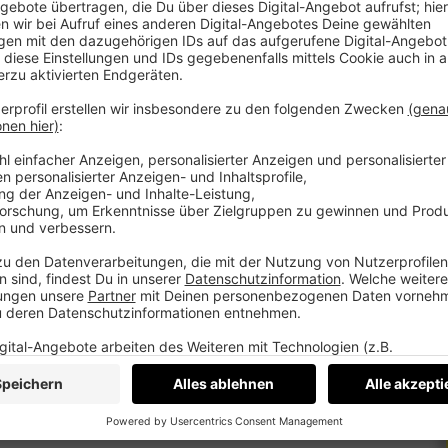
 Charaktereigenschaften, Werte, Stärken und
auf ein spezifisches Problem, eine Zielgruppe,
ntscheidend für den Erfolg angesehen. Die
 des Prozesses wird betont, bevor man über eine
rm/
_sturm/