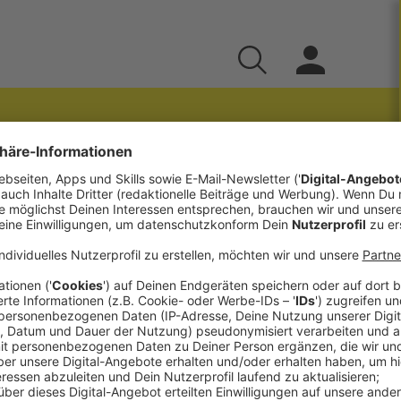
al Branding für
 & Strategien
laus Zerenko die Stärken introvertierter
eit und Strukturen für ihren Erfolg, die richtige
auen, sowie die Überwindung von
icklung und Sichtbarkeit, wie die Auswahl der
eise Steigerung der Aktivitätsfrequenz.
en als Schlüsselfaktoren für erfolgreiches
overtierte Persönlichkeiten einen starken