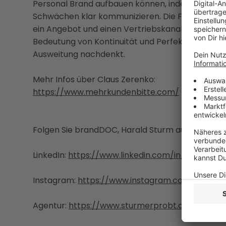
Personal Brand aufbauen können, indem sie ihre
Schwächen klar kommunizieren. Die Fokussierung 
ein Angebot und einen Vertriebskanal wird als e
Bedeutung von Kontinuität und Perfektionierung
Ausweitung nachdenkt.
Mehr Infos über Claus Zerenko:
https://www.mehrkundenbitte.com/
Folgen Sie brandDOC, Harald Sturm auf:
LinkedIn:
https://www.linkedin.com/in/haraldstu
Instagram:
https://www.instagram.com/harald
Agentur:
https://www.sturmerprobt.com/