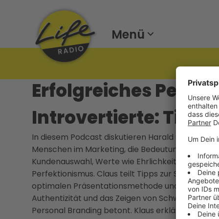
Menü
Erfolgreiches Person
Introvertierte: Tipps
In diesem Podcast diskutieren Harald Sturm und C
Menschen im Marketing, die Bedeutung von Sicherh
Kundenauswahl, Werte wie Ehrlichkeit und Vertr
Perfektionismus. Claus teilt Tipps zur Selbstentw
optimalen Präsentationsmethode und die schrittw
Authentizität und das Zeigen von Schwächen werd
Personal Branding betont. Klaus erklärt, wie intr