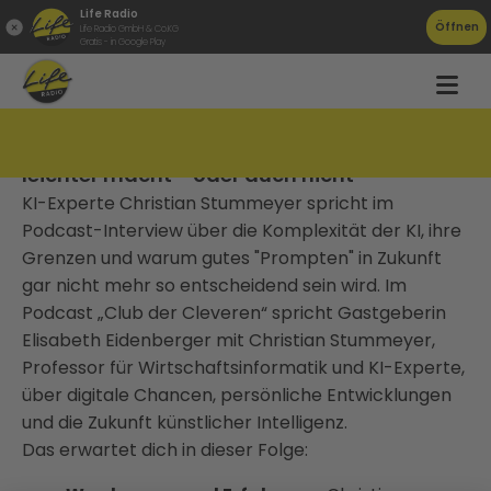
Life Radio
Öffnen
Life Radio GmbH & Co.KG
Gratis - in Google Play
x Christian Stummeyer: Wie KI unser Leben
leichter macht - oder auch nicht
KI-Experte Christian Stummeyer spricht im
Podcast-Interview über die Komplexität der KI, ihre
Grenzen und warum gutes "Prompten" in Zukunft
gar nicht mehr so entscheidend sein wird. Im
Podcast „Club der Cleveren“ spricht Gastgeberin
Elisabeth Eidenberger mit Christian Stummeyer,
Professor für Wirtschaftsinformatik und KI-Experte,
über digitale Chancen, persönliche Entwicklungen
und die Zukunft künstlicher Intelligenz.
Das erwartet dich in dieser Folge: