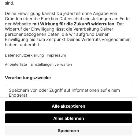
indem du eine Bewertung auf Spotify oder Apple
Podcasts da lässt oder unseren Podcast teilst!
Folgt uns in der Podcast-App des Vertrauens und
lasst uns gerne 5 Sterne oder Kommentare da!
Alle Folgen findest du auch auf
www.nachrichten.at/podcasts
oder ganz praktisch
in der OÖN App unter Medien.
Feedback, Ideen, Anregungen oder Interesse an
Werbepartnerschaften? Schreibt uns doch:
podcasts@nachrichten.at
Datenschutz
Impressum
AGBs
Jobs
Kontakt
Werben