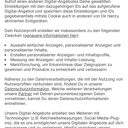
wie KI gerade Marketing und Vertrieb
verändert – von personalisierten
Produkttexten bis zu Netflix-Covern.
Kreativität der KI:
Eine kritische Betrachtung,
ob KI wirklich kreativ ist und was zukünftige KI-
Systeme können werden.
Herausforderungen im Mittelstand:
Einblick, wie deutsche und österreichische
Unternehmen bei der Digitalisierung und KI-
Nutzung aufgestellt sind.
Vertrauen in KI:
Wie Unternehmen
Datensicherheit herstellen können und warum
KI ohne menschliche Kontrolle nie ganz
vertrauenswürdig ist.
Persönliche Entscheidungen:
Christian
Stummeyer spricht über seine cleversten und
seine bereuten Entscheidungen im Leben und
gibt Tipps, die er heutiger Generation mitgibt.