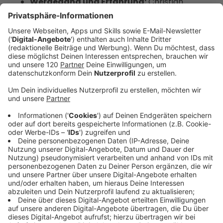
Werdegang und Erfahrung:
Christian
Stummeyer erzählt von seinem beruflichen
und akademischen Hintergrund – von der
Boston Consulting Group über das
Unternehmertum bis zur Professur.
Faszination Digitalisierung:
Warum
Digitalisierung für ihn schon seit der Schulzeit
spannend ist und wie das Thema sein Leben
geprägt hat.
Künstliche Intelligenz für alle?
Die Welle der
KI: Wie generative KI funktioniert, warum sie
aktuell so präsent ist und ob wirklich jede:r
davon profitieren muss.
Prompt Engineering:
Tipps, warum es wichtig
ist, gute Prompts zu schreiben, aber warum
diese Kompetenz schon bald weniger relevant
sein könnte.
KI im Business-Kontext:
Konkrete Beispiele,