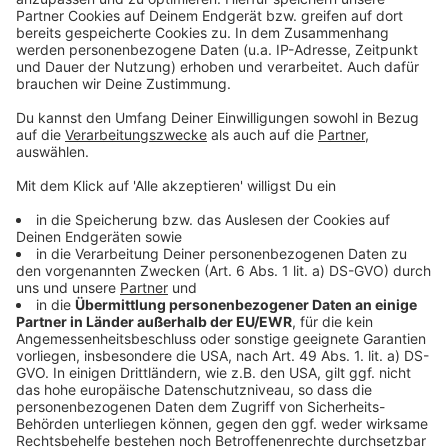
Zukunftsausblick:
Grenzen von KI – wie
menschliches Bewusstsein und Optimismus
auch in Zukunft eine Rolle spielen.
Top-KI-Tools:
Die drei Tools, auf die er im
Alltag nicht mehr verzichten möchte.
Podcast „Club der Cleveren“
"Club der Cleveren" ist ein Podcast für Menschen,
die über sich hinauswachsen wollen. Egal, ob du
nach Motivation im Alltag suchst, dich beruflich
weiterentwickeln willst oder einfach neugierig auf
neue Themen bist, beim Club der Cleveren bist du
goldrichtig. Vor das Mikrofon holen wir Menschen
mit lässigen Karrieren, eindrucksvollen
Fachexpertisen und coolen Geschichten.
Menschen, von denen man was lernen kann.
Menschen, die einfach clever sind.
Sei Teil unserer Community und unterstütze uns,