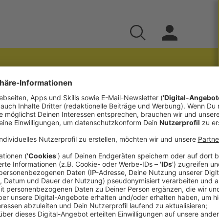
e ohne Bauchgefühl
erung & KI mit Jan
prechen wir mit
Jan Radanitsch
,
mmerce-Praxis, datengetriebenes Advertising