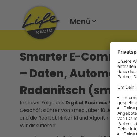
Menü
Smarter E-Commerc
– Daten, Automatisi
Radanitsch (smec)
In dieser Folge des
Digital Business Podcasts
s
Geschäftsführer von smec , über 18 Jahre E-Co
und die Realität hinter KI und Algorithmen.
Wir diskutieren: