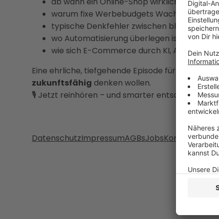
ab wann ein Online-Shop wirklich datengetr
warum fixe Werbebudgets Wachstum aus
typische Denkfehler zwischen blindem Alg
wo Automatisierung überlegen ist – und wo
wie sich E-Commerce durch KI, Agents und
Eine ehrliche, tiefgehende Episode für alle, die
E-
zukunftsfähig
denken wollen.
🎙️ Jetzt reinhören – und smarter entscheiden.
Datenschutz
Impressum
AGBs
Jobs
Kontakt
Werb