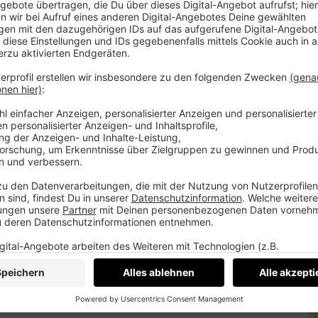
ieben ist
bremsen
orithmus-Vertrauen und Over-Engineering
 der Mensch unverzichtbar bleibt
 neue Kaufprozesse verändern wird
Commerce strategisch, skalierbar und
en