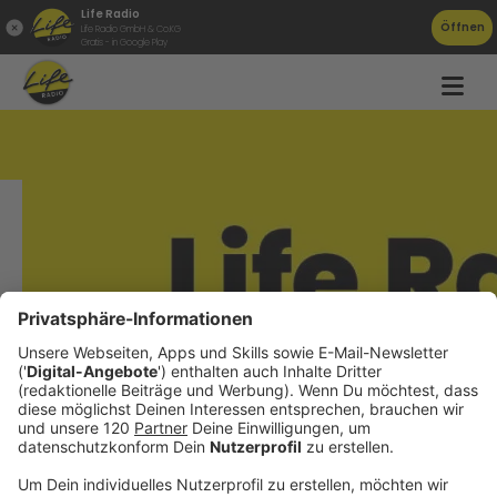
Life Radio
Öffnen
Life Radio GmbH & Co.KG
Gratis - in Google Play