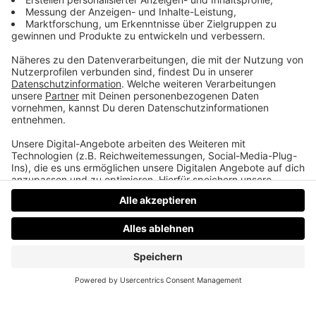
Alphamännchen
4 Freunde in der Midlifecrises wollen Antworten
finden auf die alles entscheidende Frage: Wann ist
ein Mann ein Mann?
Datenschutz
Impressum
AGBs
Jobs
Kontakt
Werben