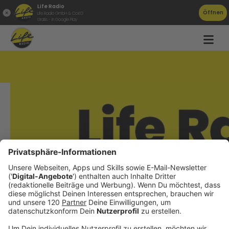
Life Radio
Öffnen
Life Radio GmbH & Co.KG
Gratis - in Google Play