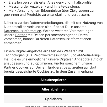
Film: Die Unschärferelation der Liebe
Ab heute neu auf Netflix eine romantische Komödie
aus Deutschland. Der Film basiert auf einem
Theaterstück. Daher stehen in dieser
Romantikkomödie besonders die witzigen Dialoge
im Mittelpunkt.
Datenschutz
Impressum
AGBs
Jobs
Kontakt
Werben