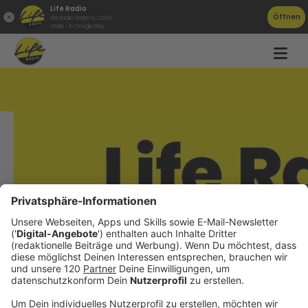
Life Radio
Öffnen
Life Radio GmbH & Co.KG
Gratis - in Google Play