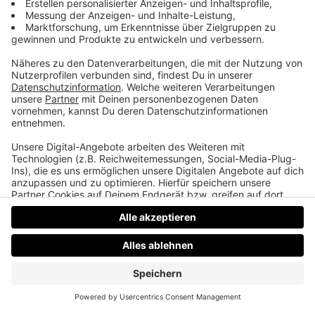
Film: Morgen kommt ein neuer Himmel
Neu auf Netflix verfügbar ist die Verfilmung des
Bestseller Romans „Morgen kommt ein neuer
Himmel“. Eine Mischung aus Drama und
Liebeskomödie.
Datenschutz
Impressum
AGBs
Jobs
Kontakt
Werben