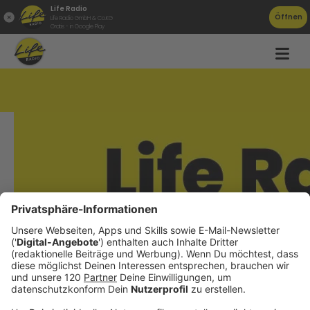
Life Radio
Öffnen
Life Radio GmbH & Co.KG
Gratis - in Google Play