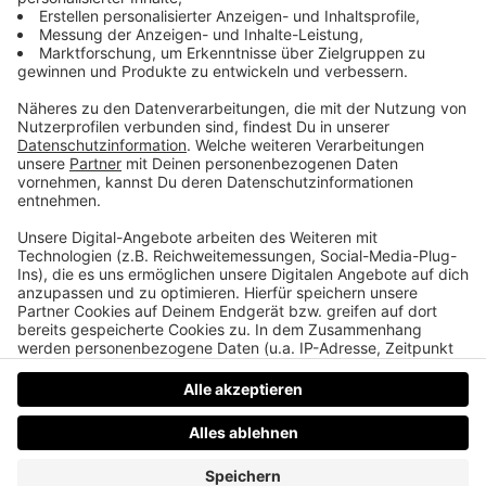
Sirens Netflix
Hochkarätig besetzte Netflixserie mit Julianne
Moore und Kevin Bacon. Eine exzentrische
Milliardärsgattin hat in einem Luxusanwesen einen
Kult rund um ihre Person aufgebaut. Eine junge Frau
will ihre Schwester aus den Fängen der Sekte
befreien.
Datenschutz
Impressum
AGBs
Jobs
Kontakt
Werben