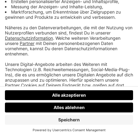
Suicide Squad / Amazon Prime
Die schrägsten Superhelden aus dem WB / DC
Universum versuchen gemeinsam die Welt zu
retten, inklusive sprechendem Hai und extrem
schrägem Humor.
Datenschutz
Impressum
AGBs
Jobs
Kontakt
Werben