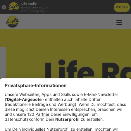
Life Radio
Öffnen
Life Radio GmbH & Co.KG
Gratis - in Google Play