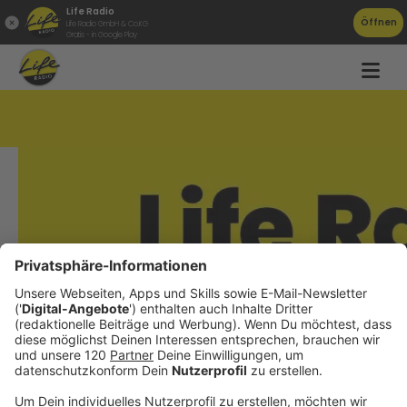
Life Radio
Öffnen
Life Radio GmbH & Co.KG
Gratis - in Google Play