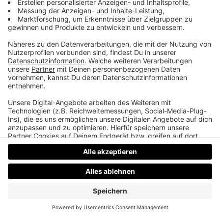
The Hack
True Crime aus England: Riesenabhörskandal in den
0er Jahren als ein Boulevardplatz durch das illegale
Abhören von Mailboxen zu brisanten Informationen
gekommen ist .
Datenschutz
Impressum
AGBs
Jobs
Kontakt
Werben