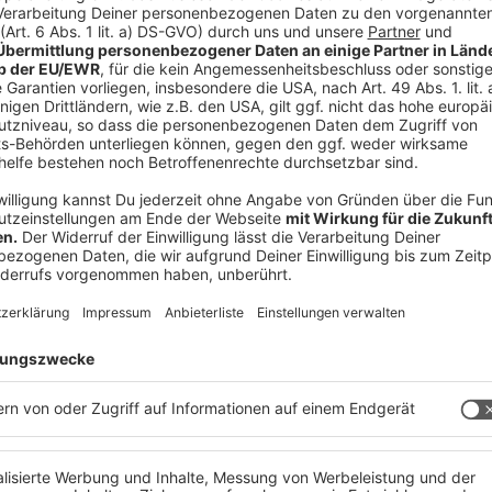
lererste Punkt sein das Ziel des Podcasts
entlang der unterwegs bin, wird wahrscheinlich
oder eine ganz gute ja in
ein bisschen Sichtbarkeit zu bekommen, über das
rzeichnisse, wo man einfach in einem gewissen
atürlich treue Hörer bekommt, äh
, Produkte und so weiter zu wecken. Äh ich glaube,
 zu großartig geeignet sind und im Abschluss
zu generieren. Äh so, aber.
n wieder zu halten
h weiß, dass ich’s äh mit dem See think to care
edene Blogposts und äh Podcasts hier bei.
zelnen Ebenen entlang der nach dem diesem
ind denn meine Ziele in.