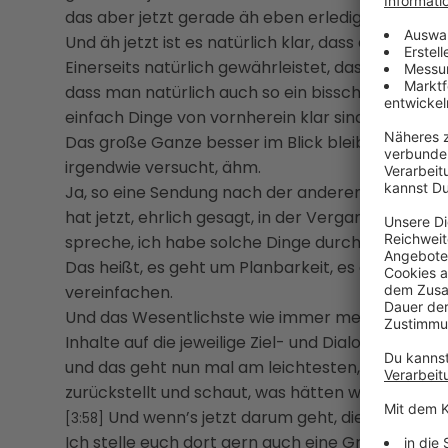
das aber jetzt gerade äh eben erledigen.
Und äh jetzt ist es natürlich klar, dass äh ein Kon
Einerseits natürlich gewährleistet, dass man ja 
dass man natürlich auch so ein bisschen den Str
einfach Dinge von vornherein klar sind und
Das große Ganze besser im Blick bleibt, weil bei
irgendwie versucht, ähm.
Ja, so eine Sendung nach der anderen rauszuklop
hat jetzt, ehrlich gesagt, in der Vergangenheit eh
spreche, ich habe solche Dinge durchaus auch s
Das heißt, es geht um Planbarkeit, es geht dar
vereinfachen.
Und das Wesentlichste wie immer mein ständiges 
Inhalte auf die jeweilige Ziel- und Dialoggruppe h
und das geht nun mal am leichtesten, wenn man s
zurückstellt und schaut, was hätten wir denn da 
Und wenn’s jetzt darum geht, dieses Konzept
[3:58]
Ich stelle euch dort gern auch eine Grafik dazu i