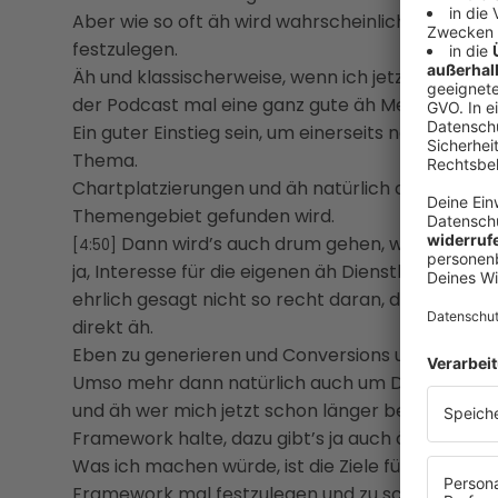
Aber wie so oft äh wird wahrscheinlich mal der al
festzulegen.
Äh und klassischerweise, wenn ich jetzt auch so 
der Podcast mal eine ganz gute äh Methode sein 
Ein guter Einstieg sein, um einerseits natürlich 
Thema.
Chartplatzierungen und äh natürlich auch äh Ve
Themengebiet gefunden wird.
Dann wird’s auch drum gehen, wenn man n
[4:50]
ja, Interesse für die eigenen äh Dienstleistungen
ehrlich gesagt nicht so recht daran, das Podcast
direkt äh.
Eben zu generieren und Conversions unmittelbar 
Umso mehr dann natürlich auch um Dialoggruppe
und äh wer mich jetzt schon länger beobachtet, ä
Framework halte, dazu gibt’s ja auch äh verschi
Was ich machen würde, ist die Ziele für die ein
Framework mal festzulegen und zu schauen, was s