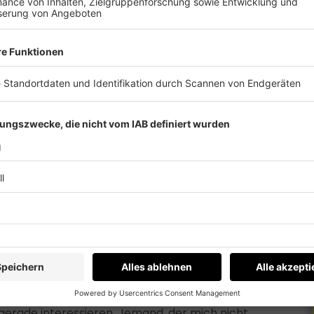
 Aufmerksamkeit, Kicks und so weiter. Und äh,
hinzuschreiben, ich möchte im nächsten Quartal
äh
e und jene Steigerung zumindest in Prozent
rundlage für den zweiten Schritt, nämlich die
 meiner Zielgruppe, äh meinem Personas.
ielgruppe eben bieten möchte. Und äh das
-Konzept nieder.
sst sich das mit der Marketingplanung, die es
iner Social Media Planung, die es vielleicht
ute Einstieg in so eine Planung
ge ich da auch so einen roten Faden hin und wie
mmer wieder auch mit äh.
 gerade interessieren. Jemand, der mich nicht