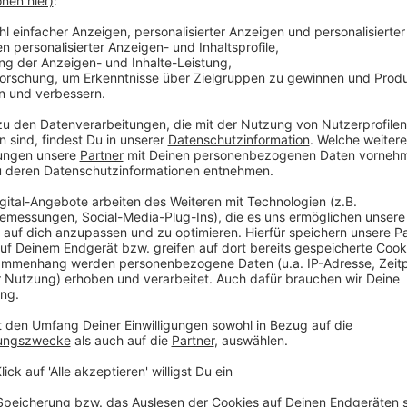
zept äh
durchgängig bleibt, in den späteren Sendungen,
ess herausnimmt äh in der Produktion, weil
 so aktionistischen Aktionen, wo man halt dann
fen äh im Prinzip, dass
er weniger gut funktioniert. Ich weiß, wovon ich
chon probiert in der Vergangenheit
um, auch den Produktionsprozess nachher zu
Lieblingsthema, es geht natürlich drum, die
inabzustellen
ich mal so ein bisschen zwei Schritte
eigentlich gerne?
 aufzustellen, äh gibt so ein paar Überschriften.
n äh die zu dieser Ausgabe.