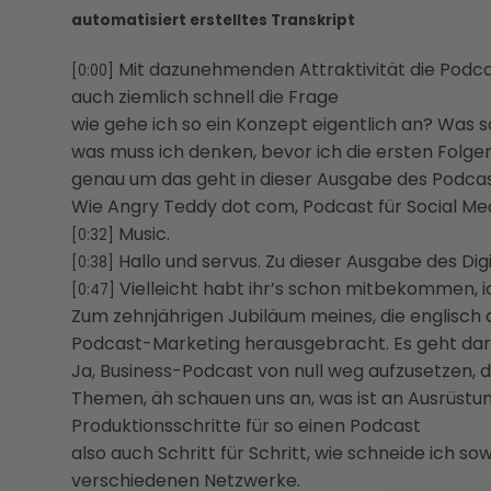
automatisiert erstelltes Transkript
Mit dazunehmenden Attraktivität die Podcasts
[0:00]
auch ziemlich schnell die Frage
wie gehe ich so ein Konzept eigentlich an? Was sol
was muss ich denken, bevor ich die ersten Folge
genau um das geht in dieser Ausgabe des Podcas
Wie Angry Teddy dot com, Podcast für Social M
Music.
[0:32]
Hallo und servus. Zu dieser Ausgabe des Dig
[0:38]
Vielleicht habt ihr’s schon mitbekommen, i
[0:47]
Zum zehnjährigen Jubiläum meines, die englisc
Podcast-Marketing herausgebracht. Es geht da
Ja, Business-Podcast von null weg aufzusetzen, d
Themen, äh schauen uns an, was ist an Ausrüstun
Produktionsschritte für so einen Podcast
also auch Schritt für Schritt, wie schneide ich so
verschiedenen Netzwerke.