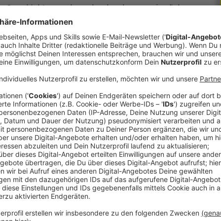
nzen Geschichten und mache das dann zugänglich
Webseite gibt’s den Link zum Potstart Onlinekurs
n Online-Kurs für dich vielleicht äh ja, nur der
ingen, dann bin ich hoffentlich ein würdiger
du Kontakt aufnimmst und wir über deine
as Thema Podcast in den bestehenden MediaMix
en mit ein paar ja ersten Inputs rund um das
ng tatsächlich in einer der Facebook-Gruppen
, wie
jekt schreiben muss? Ich habe keine Ahnung, soll