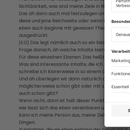
Sichtbarkeit, was sind meine Ziele in Richtung äh
Das äh dann auch mal festzulegen und wirklich 
diese und jene Reichweite oder wenn ich schon 
eben auch beginne mit gewissen Themen, äh dies
ausgedrückt.
Das legt nämlich auch so ein bisschen die G
[6:12]
Frage danach, äh welche Inhalte biete ich denn
Für diese einzelnen Ebenen. Das heißt, äh
Was sind interessante Inhalte, die ich meiner Z
schreibe ich klarerweise in so einem äh Podcast
Und äh überlegen wir dann natürlich auch, wie lä
möglicherweise schon gibt oder mit so etwas wie e
auch schon gibt?
Wenn nicht, dann ist halt dieser Punkt jetzt der g
wie lässt sich das eben vereinbaren und wie brin
kann ich meine Person aus, meine Zielgruppen i
Dingen.
Ausstatten, die sie eben entlang der tatsächlich