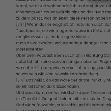
kennt, wird sich wahrscheinlich mal erst davon ü
einerseits vertrauenswürdig bin und das auch 
zu dem passt, was äh eben diese Person haben 
Wenn das erledigt ist, äh natürlich auch Sc
[7:34]
Touchpoints, die wir möglicherweise im Untern
möglicherweise, sondern ganz sicher,
auch äh verbinden und wie schaut denn jetzt so 
Interessenten.
Über dem Podcast eben auch äh in Richtung Conv
natürlich äh keine conversion getriebenen Projekte
was ich jetzt dann, wie man so schön sagt, die M
sowas sein wie eine Newsletteranmeldung.
Das heißt, äh das wäre der dritte Punkt. E
[8:18]
so ein bisschen durchzuschauen.
Und dann kommen wir wirklich zu den Themen, die
die Tonalität. Da geht’s einerseits um solche Dinge
Sind wir aufgeweckt, quietschig und äh haben m