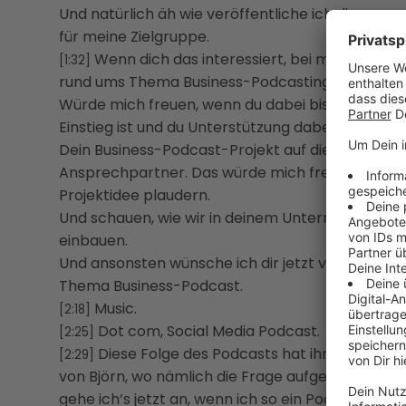
Und natürlich äh wie veröffentliche ich die ga
für meine Zielgruppe.
Wenn dich das interessiert, bei mir auf der 
[1:32]
rund ums Thema Business-Podcasting.
Würde mich freuen, wenn du dabei bist. Wenn so ei
Einstieg ist und du Unterstützung dabei brauchst.
Dein Business-Podcast-Projekt auf die Beine zu br
Ansprechpartner. Das würde mich freuen, wenn 
Projektidee plaudern.
Und schauen, wie wir in deinem Unternehmen d
einbauen.
Und ansonsten wünsche ich dir jetzt viel Vergnüg
Thema Business-Podcast.
Music.
[2:18]
Dot com, Social Media Podcast.
[2:25]
Diese Folge des Podcasts hat ihren Urspru
[2:29]
von Björn, wo nämlich die Frage aufgekommen ist
gehe ich’s jetzt an, wenn ich so ein Podcast-Pro