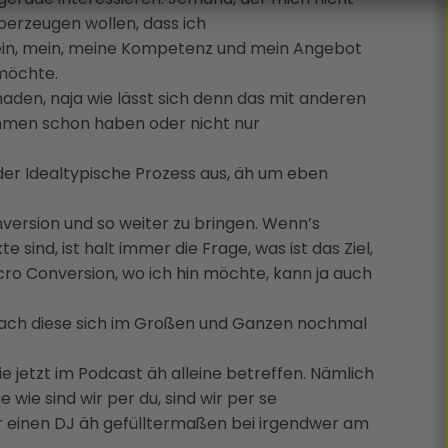
berzeugen wollen, dass ich
mein, mein, meine Kompetenz und mein Angebot
möchte.
haden, naja wie lässt sich denn das mit anderen
ehmen schon haben oder nicht nur
der Idealtypische Prozess aus, äh um eben
ersion und so weiter zu bringen. Wenn’s
 sind, ist halt immer die Frage, was ist das Ziel,
icro Conversion, wo ich hin möchte, kann ja auch
infach diese sich im Großen und Ganzen nochmal
 jetzt im Podcast äh alleine betreffen. Nämlich
 wie sind wir per du, sind wir per se
ir einen DJ äh gefülltermaßen bei irgendwer am