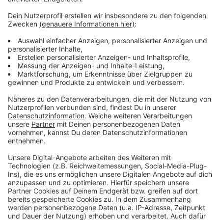
großer Fan vom Deli-Business-Balken. Und
mittlerweile sehe ich da für mich persönlich
und ich
glaube auch für viele andere Menschen einen
riesengroßen Mehrwert. Und da sind
war ich schon
wieder bei der Macke, weil ich ja irrsinnig gerne über
dieses Thema auf
Social Media plaudere. Ich habe
dann auch ein Facebook-Radreisetagebuch. Man
findet
das dann unter Hashtag die Radherren mit
weichen D geschrieben. Da sind unsere
Radreisen
dann dabei. Und irgendwann einmal, und
das ist in diesem Fall so gewesen, kommt das in
die
Köpfe der Menschen und dann wirst du für das
wahrgenommen. Das heißt, der einer.
Mit dem Fahrer in die Arbeit. Stattdazu
[20:59]
möchte er auch die Menschen aufs Rauh bringen
und deswegen
bin ich von der Doris Kufner, von der
Marketingleiterin angerufen worden. Du, magst du
nicht mit deinen
Gedanken und Ideen und deiner