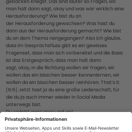
gebacken kriegst. Das sind lauter so Fragen,
wo
man halt dann sagt, okay und was war wirklich eine
Herausforderung? Wie bist du an
der
Herausforderung gewachsen? Was hast du
dann aus der Herausforderung gemacht? Wie bist
du an dem
Thema reingegangen? Also ich glaube,
dass im Gesprächsfluss gibt es ein gewisses
Fragenset,
dass man sich vorbereitet und die Basis
ist das Erstgespräch, dass man halt dann
sagt,
okay, in die Richtung wollen wir fragen, wir
wollen das ein bisschen besser kennenlernen,
wir
wollen da ein bisschen besser reinhören. That’s it.
Jetzt hast ja du eine große Leidenschaft, für
[19:15]
die du ja auch immer wieder in Social Media
unterwegs bist.
Du radelst ganz gern und viel.
Und jetzt ist genau heute von dir ein Posting
gekommen, wo du deiner eigenen Marke untreu