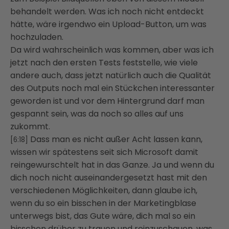
behandelt werden. Was ich noch nicht entdeckt
hätte, wäre
irgendwo ein Upload-Button, um was
hochzuladen.
Da wird wahrscheinlich was kommen, aber was ich
jetzt nach den ersten Tests feststelle,
wie viele
andere auch, dass jetzt natürlich auch die Qualität
des Outputs noch mal ein
Stückchen interessanter
geworden ist und vor dem Hintergrund darf man
gespannt sein,
was da noch so alles auf uns
zukommt.
Dass man es nicht außer Acht lassen kann,
[6:18]
wissen wir spätestens seit sich Microsoft
damit
reingewurschtelt hat in das Ganze. Ja und wenn du
dich noch nicht auseinandergesetzt
hast mit den
verschiedenen Möglichkeiten, dann glaube ich,
wenn du so ein bisschen in
der Marketingblase
unterwegs bist, das Gute wäre, dich mal so ein
bisschen drüber zu
trauen und reinzuschauen, was