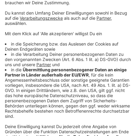
Innensicht uns helfen das Bike Festival in Fahrt zu
bringen?
Und das finde ich natürlich super spannend und
deswegen bin ich auch untreu geworden.
Und warum ich es jetzt da hereinhole, es ist für mich
ein unheimlich gutes Beispiel für
Authentizität, für
Leidenschaft, die man da halt hereinbringt, die jetzt
natürlich
die von deiner Position ein bisschen
weggebracht hat, zumindest jetzt für dieses eine
Projekt.
Die aber jetzt aus meiner Sicht nicht
[21:44]
unglaubwürdig macht damit.
Du bist jetzt nicht auf einmal da, du hast jetzt nicht
ein neues Feld irgendwie erfunden,
sondern das hat
sich halt jetzt irgendwie…
Ja.
Und, äh, doch,
anschließend…
Wie viel genauso Dehnung verträgt es jetzt
[22:02]
auch für so ein durchschnittliches Business,
dass