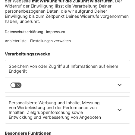
man einmal von der Kernpositionierung tatsächlich
dann auch weggeht und es trotzdem
halt
glaubwürdig ist?
Ja, berechtigte Frage und ich sehe das Ganze
so.
Also ich habe meine Markenpositionierung,
sprich Markenentwicklung, Markendesign
für
familiengeführte Unternehmen in
Oberösterreich und zugleich habe ich auch ein
Haltungsthema.
Mein Haltungsthema ist das Daily Business Biking,
weil es der Umwelt und den Menschen gut tut.
Ich möchte gerne einfach mehr Menschen aufs
Fahrrad bringen.
Und das ist zum Beispiel auch, wenn man auf
LinkedIn erhalte ich einen Kontakt bzw. werde
im
Netzwerk hinzugefügt und bedanke mich mit einem
ganz kurzen Text dazu, über was
geht es bei mir.
Markenentwicklung, Markendesign und meine