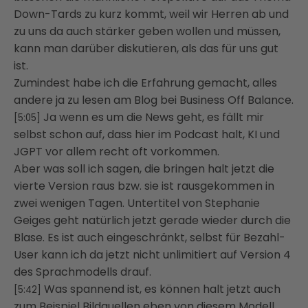
Down-Tards zu kurz kommt, weil wir Herren ab und
zu uns da auch stärker
geben wollen und müssen,
kann man darüber diskutieren, als das für uns gut
ist.
Zumindest habe ich die Erfahrung gemacht, alles
andere ja zu lesen am Blog bei Business
Off Balance.
Ja wenn es um die News geht, es fällt mir
[5:05]
selbst schon auf, dass hier im Podcast halt,
KI und
JGPT vor allem recht oft vorkommen.
Aber was soll ich sagen, die bringen halt jetzt die
vierte Version raus bzw. sie ist
rausgekommen in
zwei wenigen Tagen.
Untertitel von Stephanie
Geiges
geht natürlich jetzt gerade wieder durch die
Blase.
Es ist auch eingeschränkt, selbst für Bezahl-
User kann ich da jetzt nicht
unlimitiert auf Version 4
des Sprachmodells drauf.
Was spannend ist, es können halt jetzt auch
[5:42]
zum Beispiel Bildquellen
eben von diesem Modell