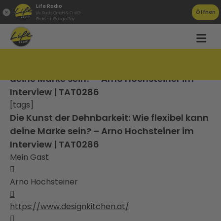
Life Radio
Öffnen
Life Radio GmbH & Co.KG
Gratis - in Google Play
Die Kunst der Dehnbarkeit: Wie flexibel kann
deine Marke sein? – Arno Hochsteiner im
Interview | TAT0286
[tags]
Die Kunst der Dehnbarkeit: Wie flexibel kann
deine Marke sein? – Arno Hochsteiner im
Interview | TAT0286
Mein Gast

Arno Hochsteiner

https://www.designkitchen.at/
