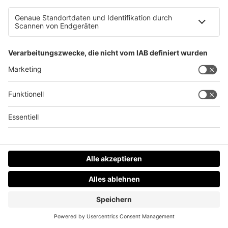
persönlichen Erfahrungen bei dieser Geschichte.
Und aber gleichzeitig möchte ich gerne die
Menschen aufs Fahrrad bringen für den Weg
zur
Arbeit.
Weil gerade Wörls, also die Stadt Wörls ist
[22:58]
flach wie ein Flunder.
Und das ist eigentlich keine große Hürde, dann
wirklich mit dem Fahrrad in die Arbeit zu fahren.
Und das ist natürlich das Thema, wenn du aus
meiner Sicht, das ist so mein Ding,
diese beiden
Dinge immer miteinander spürst.
Einerseits immer familiengeführte Unternehmen,
also das schwingt in sehr vielen Postings einfach
immer wieder mit.
Und auch wie du gesehen hast, ich schreibe auch
gleich, ich mache heute eine Ausnahme.
Richtig, das Marktcenter. Diesmal keine
Familienunternehmen in Oberösterreich.