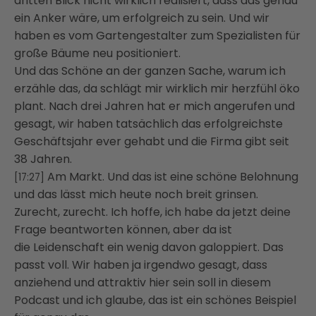
dritten Blick nicht wirklich realisiert, dass das genau
ein Anker wäre, um erfolgreich zu
sein. Und wir
haben es vom Gartengestalter zum Spezialisten für
große Bäume neu positioniert.
Und das Schöne an der ganzen Sache, warum ich
erzähle das, da schlägt mir wirklich
mir herzfühl öko
plant. Nach drei Jahren hat er mich angerufen und
gesagt, wir haben
tatsächlich das erfolgreichste
Geschäftsjahr ever gehabt und die Firma gibt seit
38 Jahren.
Am Markt. Und das ist eine schöne Belohnung
[17:27]
und das lässt mich heute noch breit grinsen.
Zurecht, zurecht. Ich hoffe, ich habe da jetzt deine
Frage beantworten können, aber da ist
die
Leidenschaft ein wenig davon galoppiert. Das
passt voll. Wir haben ja irgendwo gesagt,
dass
anziehend und attraktiv hier sein soll in diesem
Podcast und ich glaube, das ist ein schönes Beispiel