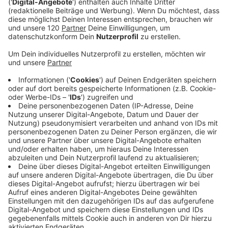
wirst
oder deiner eigenen Positionierung untreu
wirst.
Jetzt mach ich es spannend, aber löse es auf. Auf
was spiel ich auch?
Ja, ja, das ist natürlich… Heute habe ich gepostet,
ich mache eine Ausnahme.
Genau.
Und meine zweite Leidenschaft spielt die
erste Geigen.
Das heißt, diesmal keine Familienunternehmen aus
Südösterreich,
sondern ich helfe dem MAG Center
mit Ideen und Gedanken
für ein Bike Festival.
Mhm.
Und was ist die Leidenschaft daran? Ich habe
[20:05]
dann als Experiment vor 12, 13 Jahren
angefangen,
mit dem Rad in die Arbeit zu fahren.
Meine Frau hat mich ausgelacht und gesagt, ja,
ja,
ich werde das schon noch zeigen. Ich werde das
durchziehen. Also das war vor 13 Jahren
und ich bin