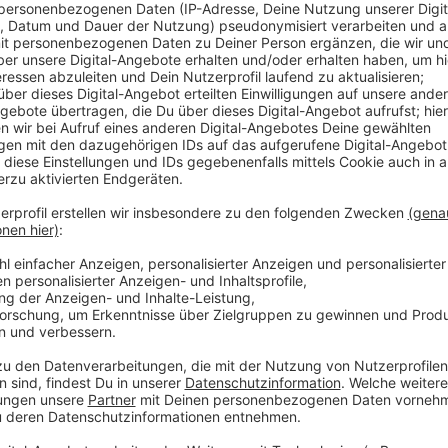
ser Hörer werden zu Kunden. Was das für Dich in
 Schritt für Schritt steigern kannst, darüber
ndengewinnung und Umsatzsteigerung Ein Podcast
Botschaft zu verbreiten. Er ist auch ein
satzsteigerung. Mit durchschnittlichen
 lassen sich erhebliche Zusatzeinnahmen
he Schritte Du dafür gehen musst.
möchtest einen Überblick über den
37-seitigen Podcast Guide. Jetzt herunterladen:
 MEINE PODCAST AUSRÜSTUNG Vom Smartphone-
angryteddy.com/podcastausruestung/
 SPIELST MIT DEM GEDANKEN EINEN
 2006 und führe seit 2010 den ältesten Social
ate seit Jahren Unternehmen beim Aufbau derer
hler am eigenen Leib erlebt. Das kann dir eine
 reden: https://theangryteddy.com/kontakt
 deine Anfrage: 🐼
stagram.theangryteddy.com 🐼