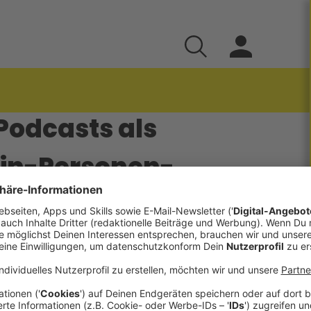
Podcasts als
Ein-Personen-
0339
 Selbstständiger oder Kleinstunternehmer Deinen
nst, um Dein Geschäft zu fördern. Ich zeige Dir
he Reichweitensteigerung aussehen kann und
 bringen kann. 📈 Reichweite und Conversion-
eitest Du Dich in 9 bis 12 Monaten organisch