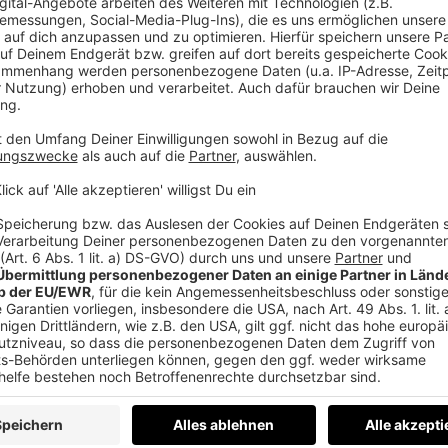
AN DICH: Ich stecke viel Zeit und noch mehr
efällt: Magst du mich mit einer ⭐⭐⭐⭐⭐ Bewertung
oder Verbesserungen einbringen. Maile mir bitte
rtvolle Hilfe!
____________________
nen Markt.
 haben kein Qualitätsproblem. Sie sind besser
rüber, wie sich das ändern lässt. Ein Thema,
 hast du einen Report mit einer Zahl und fünf
chts ankommt. Kein Verkaufsgespräch.