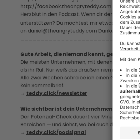
http://facebook.theangryteddy.com MEINE BITTE 
Herzblut in den Podcast. Wenn dir der Podcast g
unterstützen? Du möchtest mir etwas mitteilen 
an daniel@theangryteddy.com Danke für deine we
_____________________________
Gute Arbeit, die niemand kennt, gewinnt kei
Die meisten Unternehmen, mit denen ich arbeite,
als ihr Ruf. Nur weiß das draußen niemand.
Alle zwei Wochen schreibe ich einen Gedanken da
kein Sammelbrief.
→
teddy.click/newsletter
Wie sichtbar ist dein Unternehmen wirklich?
Der Potenzial-Check dauert vier Minuten. Danach
Bereichen — und siehst, wo bei euch draußen ni
→
teddy.click/podsignal