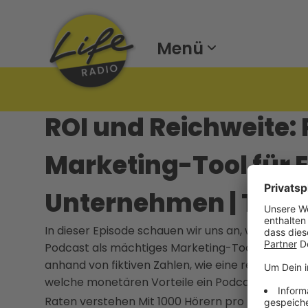
Menü
ROI und Reichweite: 
Marketing-Tool für 
Unternehmen | TAT
In dieser Episode schauen wir uns an, wie Du als
Podcast als mächtiges Marketing-Tool nutzen kan
anhand von fiktiven Zahlen, wie eine realistisc
welche monetären Vorteile ein Podcast mit sich
Raten verstehen Mit 1000 Hörern pro Episode arb