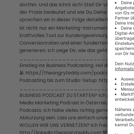
dorthin. Und das lohnt sich! Stell Dir vor, 1% die
der Praxis bedeutet und wie Du Deine Hörerzahlen
sprechen wir in dieser Folge detailliert. 💰 Ku
ist nicht nur ein Marketing-Instrument, um Deine 
kraftvolles Tool zur Kundengewinnung und zur Um
Conversionraten und einer fundierten Rechnung
generieren. Ich zeige Dir, wie das geht und welc
________________________________ Du 
Einstieg ins Business Podcasting. Hol dir meinen 
🎤 https://theangryteddy.com/podcastguide
Podcasting bis zum Studio-Setup: https://the
________________________________ DU
BUSINESS PODCAST ZU STARTEN? Ich podcaste seit
Media Marketing Podcast in Österreich und ber
Podcasts. Ich habe vieles richtig gemacht und Fe
Abkürzung sein. Lass uns einfach unverbindlich
WOLLEN WIR UNS VERNETZEN? Ich freue mich über
http://linkedin.theangryteddy.com 🐼 http://in