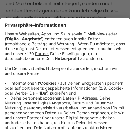
und Markenbekanntheit steigert, sondern auch
echten Umsatz generieren kann. Ich zeige dir, wie
du mit realistischen Zahlen ein erfolgreiches
Konzept entwickelst. 💼 Podcast als Marketing-
Instrument und Kostenfaktor: Erfahre, warum ein
Podcast im Vergleich zu traditionellen
Marketingkanälen wie TV und Radio
kosteneffizienter und zugleich effektiver sein kann.
Ich teile Insights darüber, wie du mit geringeren
Produktionskosten langfristig profitierst. 🎙️
Kundenbindung und Mitarbeitergewinnung durch
Podcasts: Entdecke, wie du bestehende Kunden an
dich bindest und Neukunden gewinnst. Wir
diskutieren auch, wie ein gut produzierter Podcast
deine Recruiting-Kosten senken und dein
Employer-Branding stärken kann.
________________________________
Du möchtest einen Überblick über den Einstieg ins