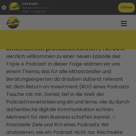
Life Radio
Öffnen
Life Radio GmbH & Co.KG
Gratis - in Google Play
ROI von Podcasts: Wie mittelständische
Unternehmen profitieren können | TAT0341
Herzlich willkommen zu einer neuen Episode des
Triple A Podcast! In dieser Folge widmen wir uns
einem Thema, das für alle Mitteständler und
Beratungsexperten da draußen äußerst relevant
ist: dem Return on Investment (ROI) eines Podcasts.
Tauche mit mir, Daniel, tief in die Welt der
Podcastmonetarisierung ein und lerne, wie du durch
authentische digitale Kommunikation echten
Mehrwert für dein Business schaffen kannst. ✨
Finanzielle Ziele und ROI eines Podcasts: Wir
analysieren, wie ein Podcast nicht nur Reichweite