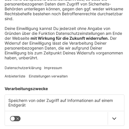
Sammelbrief.
→
teddy.click/newsletter
Wie sichtbar ist dein Unternehmen wirklich?
Der Potenzial-Check dauert vier Minuten. Danach
hast du einen Report mit einer Zahl und fünf
Bereichen — und siehst, wo bei euch draußen nichts
ankommt. Kein Verkaufsgespräch.
→
teddy.click/podsignal
Wenn du lieber direkt redest: fünfzehn Minuten, kein
Pitch.
teddy.click/termin
Daniel Friesenecker baut Unternehmern ihr
eigenes Medium. Podcast, Video, Strategie. Studio:
TeddyLab, Linz.