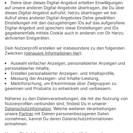
Business Podcasting. Hol dir meinen 37-seitigen
Podcast Guide. Jetzt herunterladen: 🎤
https://theangryteddy.com/podcastguide MEINE
PODCAST AUSRÜSTUNG Vom Smartphone-
Podcasting bis zum Studio-Setup:
https://theangryteddy.com/podcastausruestung/
________________________________
DU SPIELST MIT DEM GEDANKEN EINEN BUSINESS
PODCAST ZU STARTEN? Ich podcaste seit 2006 und
führe seit 2010 den ältesten Social Media Marketing
Podcast in Österreich und berate seit Jahren
Unternehmen beim Aufbau derer Podcasts. Ich
habe vieles richtig gemacht und Fehler am eigenen
Leib erlebt. Das kann dir eine Abkürzung sein. Lass
uns einfach unverbindlich reden:
https://theangryteddy.com/kontakt WOLLEN WIR
UNS VERNETZEN? Ich freue mich über deine
Anfrage: 🐼 http://linkedin.theangryteddy.com 🐼