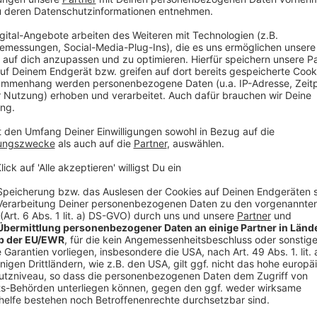
tzdem. Manchmal gerade deswegen.
en.
Jahrelang hat sie gehört, es sei alles nur in
ist tatsächlich etwas, war für sie keine
nen Wahrnehmung.
dem schweigt sie darüber.
Jacqueline hat
hen sucht. Und erzählt es niemandem von selbst.
hte, die wir live im Gespräch aufdröseln.
hing-Skript am Ende alle gleich klingen.
sich abzuheben. Die Auswanderung nach Italien
s davon ein Neustart war, sondern einfach ihre
____________________
nen Markt.