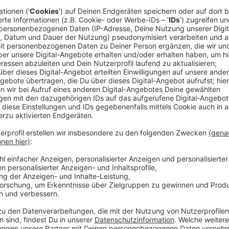
 Online-Plattform für Interior Designer im
 im Aufbau bekommt sie die Diagnose Parry-
hr Gesicht über Jahre verändert hat. Eine 14-
spräche, Community, Social Media.
t verändert.
schrien. Beides nicht.
rten Geschäft. Über die Rolex-Typen, die mit
ide von uns davor zurückschrecken. Über ihr
r reicht. Und über den einen Satz, den sie sich
edia-Managerin bis zur PR-Beraterin:
Sag doch
en wir.
niert.
Jacqueline hat jahrelang die Rolle der
nach einem Live-Event leer ist und niemanden