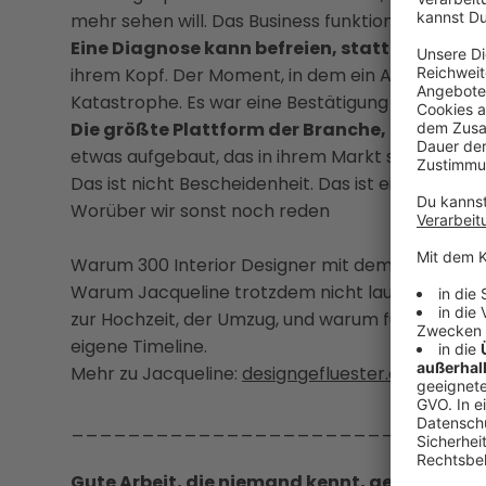
mehr sehen will. Das Business funktioniert tro
Eine Diagnose kann befreien, statt zu zerstör
ihrem Kopf. Der Moment, in dem ein Arzt sagt, da 
Katastrophe. Es war eine Bestätigung der eige
Die größte Plattform der Branche, und trotz
etwas aufgebaut, das in ihrem Markt seinesgleic
Das ist nicht Bescheidenheit. Das ist eine Geschic
Worüber wir sonst noch reden
Warum 300 Interior Designer mit demselben Coac
Warum Jacqueline trotzdem nicht laut wird, um 
zur Hochzeit, der Umzug, und warum für sie nicht
eigene Timeline.
Mehr zu Jacqueline:
designgefluester.com
_____________________________
Gute Arbeit, die niemand kennt, gewinnt kei