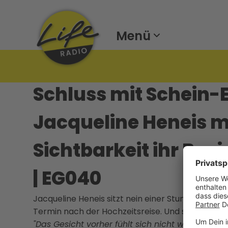
Menü
Schluss mit Schein-E
Jacqueline Heneis mi
Sichtbarkeit ihr Bus
| EG040
Jacqueline Heneis sitzt nein einer Stunde und 24 
Termin nach der Hochzeitsreise. Und sie sagt eine
"Das Gesicht vorher fühlt sich nicht wirklich nac