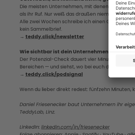
Die meisten Unternehmen, mit denen ich arbeite,
als ihr Ruf. Nur weiß das draußen niemand.
Alle zwei Wochen schreibe ich einen Gedanken da
kein Sammelbrief.
→
teddy.click/newsletter
Wie sichtbar ist dein Unternehmen wirklich?
Der Potenzial-Check dauert vier Minuten. Danach
Bereichen — und siehst, wo bei euch draußen ni
→
teddy.click/podsignal
Wenn du lieber direkt redest: fünfzehn Minuten, k
Daniel Friesenecker baut Unternehmern ihr eige
TeddyLab, Linz.
LinkedIn:
linkedin.com/in/friesenecker
Folge abonnieren:
Apple
·
Spotify
·
YouTube
·
all