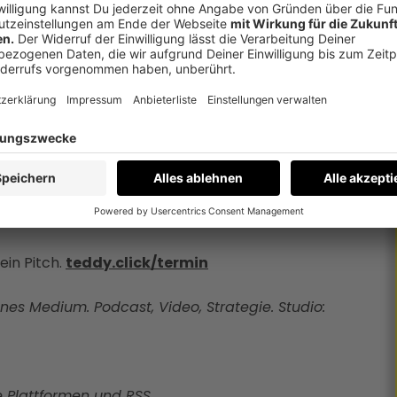
 haben kein Qualitätsproblem. Sie sind besser
rüber, wie sich das ändern lässt. Ein Thema,
 hast du einen Report mit einer Zahl und fünf
chts ankommt. Kein Verkaufsgespräch.
ein Pitch.
teddy.click/termin
nes Medium. Podcast, Video, Strategie. Studio:
e Plattformen und RSS