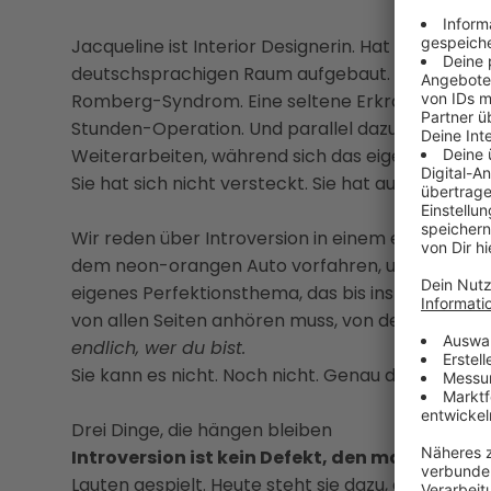
Jacqueline ist Interior Designerin. Hat die größte
deutschsprachigen Raum aufgebaut. Und mitten
Romberg-Syndrom. Eine seltene Erkrankung, die i
Stunden-Operation. Und parallel dazu: Kundenge
Weiterarbeiten, während sich das eigene Gesich
Sie hat sich nicht versteckt. Sie hat auch nicht ge
Wir reden über Introversion in einem extrovertie
dem neon-orangen Auto vorfahren, und warum be
eigenes Perfektionsthema, das bis ins Hotelzimme
von allen Seiten anhören muss, von der Social-M
endlich, wer du bist.
Sie kann es nicht. Noch nicht. Genau darüber red
Drei Dinge, die hängen bleiben
Introversion ist kein Defekt, den man wegtrai
Lauten gespielt. Heute steht sie dazu, dass sie 