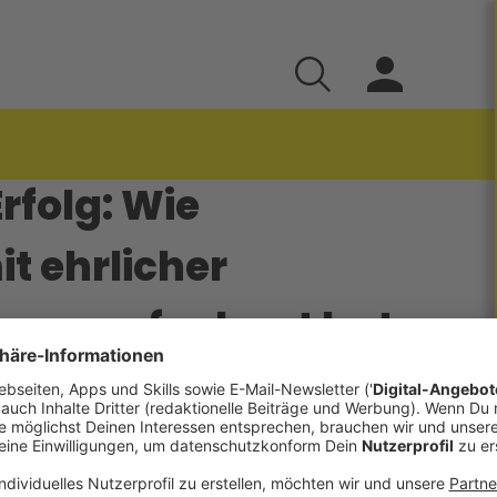
rfolg: Wie
t ehrlicher
iness aufgebaut hat.
Minuten Autofahrt bei mir im Studio. Erster
n Satz, der die ganze Folge trägt:
h mir an."