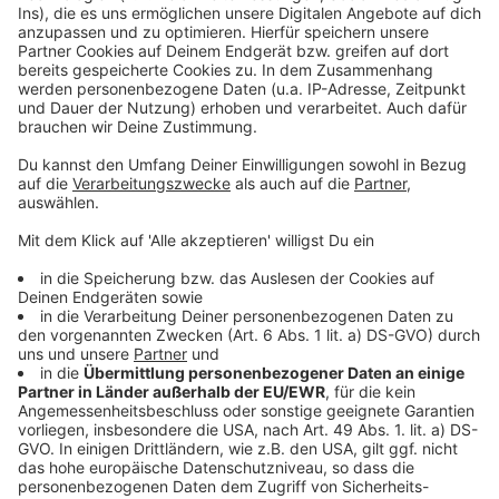
https://www.linkedin.com/in/friesenecker/
Zur Podcast Challenge:
http://teddy.click/challenge
________________________________
Gute Arbeit, die niemand kennt, gewinnt keinen
Markt.
Die meisten Unternehmen, mit denen ich arbeite,
haben kein Qualitätsproblem. Sie sind besser als ihr
Ruf. Nur weiß das draußen niemand.
Alle zwei Wochen schreibe ich einen Gedanken
darüber, wie sich das ändern lässt. Ein Thema, kein
Sammelbrief.
→
teddy.click/newsletter
Wie sichtbar ist dein Unternehmen wirklich?