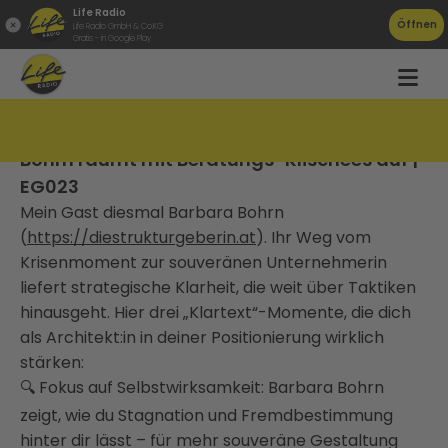
Life Radio
Öffnen
Life Radio GmbH & Co.KG
Gratis - in Google Play
Strukturiert, aber menschlich: Barbara
Bohrn räumt mit Beratungs-Klischees auf |
EG023
Mein Gast diesmal Barbara Bohrn
(
https://diestrukturgeberin.at
). Ihr Weg vom
Krisenmoment zur souveränen Unternehmerin
liefert strategische Klarheit, die weit über Taktiken
hinausgeht. Hier drei „Klartext“-Momente, die dich
als Architekt:in in deiner Positionierung wirklich
stärken:
🔍 Fokus auf Selbstwirksamkeit: Barbara Bohrn
zeigt, wie du Stagnation und Fremdbestimmung
hinter dir lässt – für mehr souveräne Gestaltung