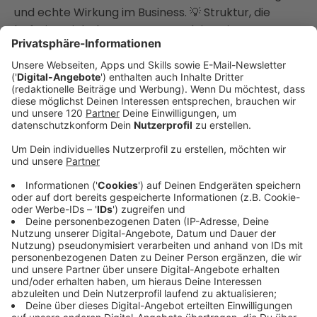
und echte Wirkung im Business. 💡 Struktur, die
befreit – nicht bremst: Warum deine eigenen
Leitplanken Basis für Wachstum und Leichtigkeit
sind und wie du sie als Coach oder Berater einsetzt,
um nachhaltiges Vertrauen aufzubauen.
🧩 Ehrlicher Umgang mit Herausforderungen: Wie
offene Kommunikation und das Teilen auch
unangenehmer Erfahrungen zu tiefem, resilientem
Vertrauen bei idealen Kunden führt – und dich als
Original markiert.
Du erfährst in dieser Folge, wie du mit strategischer
Klarheit und Authentizität deine Marke als Experte
aufbaust, Burnout- und Taktikhustle hinter dir lässt
und dir eine Kundenbasis gewinnst, die wirklich zu dir
passt. Das ist Klarheit, die sich auszahlt – ehrlicher,
souveräner und inspirierender als jedes Marketing-
Blabla.
____