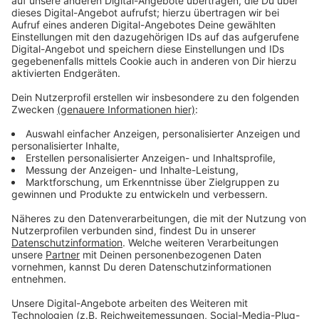
Dein nächster Schritt: Vom Hörer zum Strategen.
Du spürst, dass ein Podcast der richtige Hebel für
dein Business ist, aber weißt nicht, wie du deine
Expertise in ein Format gießt, das „klar“ statt „laut“
ist?
Als strategischer Podcast-Coach und dipl.
systemischer Coach verbinde ich Marketing-
Erfahrung (seit 2006) mit der Tiefe, die deinem
Fundament oft fehlt.
Wir finden deine Haltung und deine Botschaft, bevor
wir über Mikrofone reden.
Der erste Schritt ist immer ein kostenloses
Strategie-Gespräch. Wir klären in 30 Minuten, ob
(und wie) ich der richtige Partner für dein
Fundament bin.
➡️ Buche hier deinen Termin:
http://teddy.click/zusammenarbeit
Bleiben wir in Kontakt: LinkedIn: