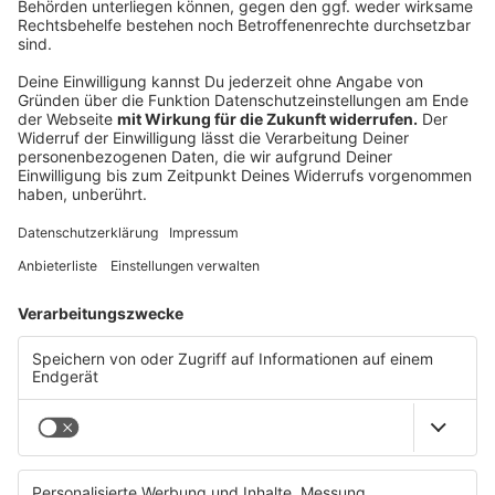
Der Potenzial-Check dauert vier Minuten. Danach
hast du einen Report mit einer Zahl und fünf
Bereichen — und siehst, wo bei euch draußen nichts
ankommt. Kein Verkaufsgespräch.
→
teddy.click/podsignal
Wenn du lieber direkt redest: fünfzehn Minuten, kein
Pitch.
teddy.click/termin
Daniel Friesenecker baut Unternehmern ihr
eigenes Medium. Podcast, Video, Strategie. Studio:
TeddyLab, Linz.
LinkedIn:
linkedin.com/in/friesenecker
Folge abonnieren:
Apple
·
Spotify
·
YouTube
·
alle
Plattformen und RSS
Datenschutz
Impressum
AGBs
Jobs
Kontakt
Werben