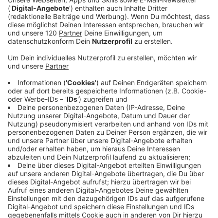
Links & Infos
Die Gruppe zum Podcast
meine Tools
Der Teddy auf Facebook
mein Instagram Channel
TAT0157 – Viele Neuigkeiten und ein Tool
für deine Reportings
Show Notes
Tatsächlich habe ich schon im Blogpost zum
Relaunch viel erzählt was ich auch hier im Podcast
nochmal zusammenfasse. Diese Episode hat auch
den Sinn alle Feeds und Verzeichnisse wieder ein
bisschen anzutauchen.
Außerdem hab ich einen Tooltipp mit, der euch die
Erstellung von Reportings doch deutlich
vereinfachen sollte. Mehr dazu findet ihr auch in der