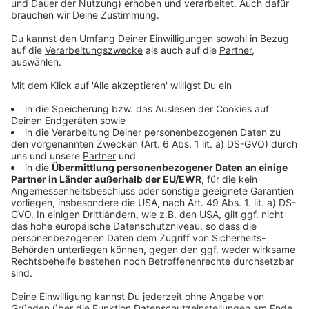
hast du einen Report mit einer Zahl und fünf
Bereichen — und siehst, wo bei euch draußen nichts
ankommt. Kein Verkaufsgespräch.
→
teddy.click/podsignal
Wenn du lieber direkt redest: fünfzehn Minuten, kein
Pitch.
teddy.click/termin
Daniel Friesenecker baut Unternehmern ihr
eigenes Medium. Podcast, Video, Strategie. Studio:
TeddyLab, Linz.
LinkedIn:
linkedin.com/in/friesenecker
Folge abonnieren:
Apple
·
Spotify
·
YouTube
·
alle
Plattformen und RSS
Datenschutz
Impressum
AGBs
Jobs
Kontakt
Werben