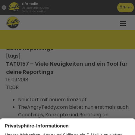
Life Radio
Öffnen
Life Radio GmbH & Co.KG
Gratis - in Google Play
TAT0157 – Viele Neuigkeiten und ein Tool für
deine Reportings
[tags]
TAT0157 – Viele Neuigkeiten und ein Tool für
deine Reportings
15.09.2018
TL;DR
Neustart mit neuem Konzept
TheAngryTeddy.com bietet nun erstmals auch
Coachings, Konzepte und Beratung an
die nächsten Podcasts
whatagraph als Zeitsparer für Reportings