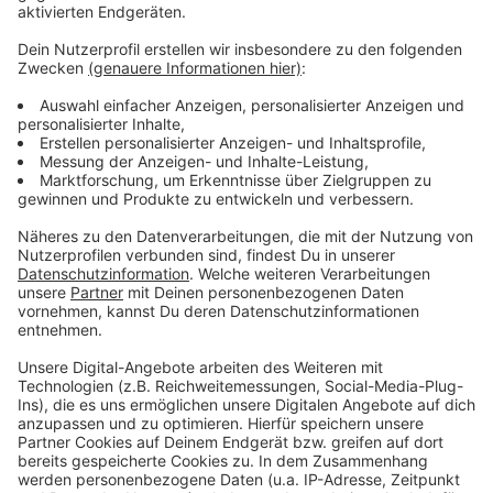
neuen Tools-Sektion hier am Blog.
Schön, dass ich wieder da sein darf. Erzählt es
weiter!
________________________________
Gute Arbeit, die niemand kennt, gewinnt keinen
Markt.
Die meisten Unternehmen, mit denen ich arbeite,
haben kein Qualitätsproblem. Sie sind besser als ihr
Ruf. Nur weiß das draußen niemand.
Alle zwei Wochen schreibe ich einen Gedanken
darüber, wie sich das ändern lässt. Ein Thema, kein
Sammelbrief.
→
teddy.click/newsletter
Wie sichtbar ist dein Unternehmen wirklich?
Der Potenzial-Check dauert vier Minuten. Danach