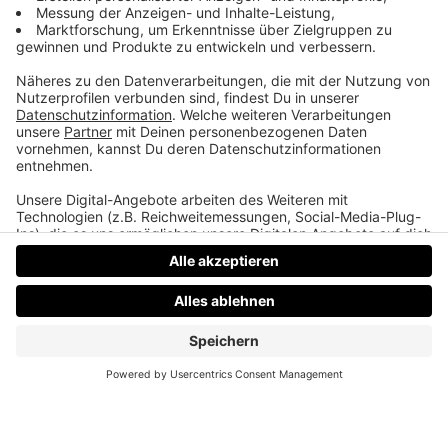
eigenes Medium. Podcast, Video, Strategie. Studio:
TeddyLab, Linz.
LinkedIn:
linkedin.com/in/friesenecker
Folge abonnieren:
Apple
·
Spotify
·
YouTube
·
alle
Plattformen und RSS
Datenschutz
Impressum
AGBs
Jobs
Kontakt
Werben