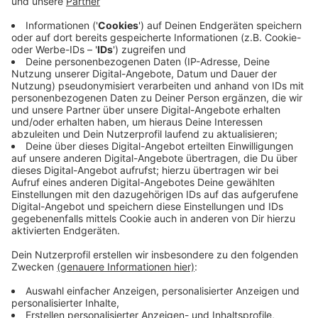
haben kein Qualitätsproblem. Sie sind besser als ihr
Ruf. Nur weiß das draußen niemand.
Alle zwei Wochen schreibe ich einen Gedanken
darüber, wie sich das ändern lässt. Ein Thema, kein
Sammelbrief.
→
teddy.click/newsletter
Wie sichtbar ist dein Unternehmen wirklich?
Der Potenzial-Check dauert vier Minuten. Danach
hast du einen Report mit einer Zahl und fünf
Bereichen — und siehst, wo bei euch draußen nichts
ankommt. Kein Verkaufsgespräch.
→
teddy.click/podsignal
Wenn du lieber direkt redest: fünfzehn Minuten, kein
Pitch.
teddy.click/termin
Daniel Friesenecker baut Unternehmern ihr