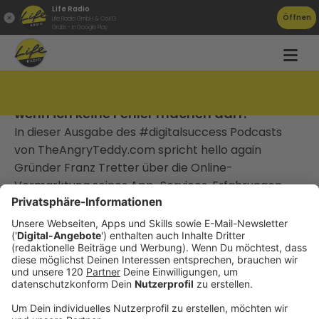
Life Radio
Öffnen
Life Radio GmbH & Co.KG
Gratis - in Google Play
TAT0158 – Franz Tretter: „Wie soll ich lernen,
wenn ich keine Fehler machen darf?“
In dieser Ausgabe des #digitalsuccess Podcasts
von TheAngryTeddy.com spricht hello again
Gründer Franz Tretter über die Online-
Vermarktung seines App-Services, Erfahrungen
rund um die Digitalisierung, Fehlerkultur und
Innovationskraft.
________________________________
Gute Arbeit, die niemand kennt, gewinnt keinen
Markt.
Die meisten Unternehmen, mit denen ich arbeite,