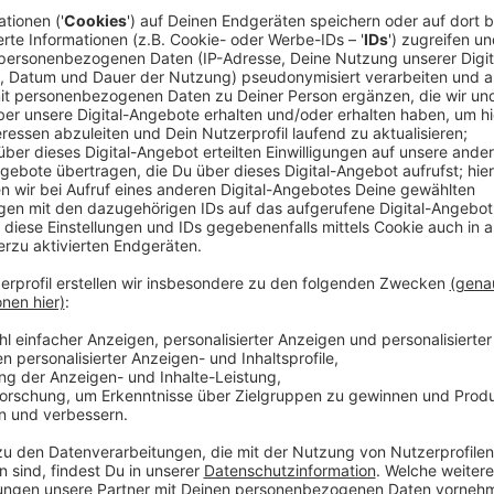
en podcasten
e Podcasts
 Tagen
 Marketing für Umsetzer“
ür deinen Podcast
ode gekommen. Mit der Goldgräberstimmung im
ch kurzer Zeit wieder verschwinden. Grund
mengetragen, die mich seit 2011 durchhalten
icke wie sich