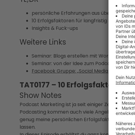
persönliche Erfahrungen aus über 10 Jahr
10 Erfolgsfaktoren für langfristig betrieben
Insights & Fuck-ups
Weitere Links
Seminar: Blogs erstellen mit WordPress
Seminar: von der Idee zum Podcast in zwei
Facebook Gruppe: „Social Media und Digital
TAT0177 – 10 Erfolgsfaktoren f
Show Notes
Podcast Marketing ist ja seit einiger Zeit in M
Podcasting kommen auch viele Angebote, die na
genug meine persönlichen Erfolgsfaktoren zusam
lassen.
In dieser Episode erhältst du ganz konkrete Einbl