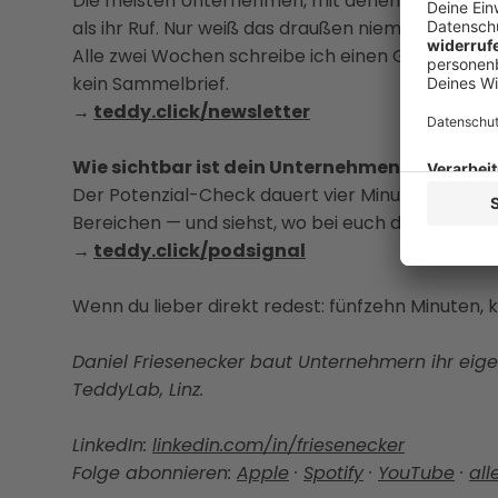
Die meisten Unternehmen, mit denen ich arbeite,
als ihr Ruf. Nur weiß das draußen niemand.
Alle zwei Wochen schreibe ich einen Gedanken da
kein Sammelbrief.
→
teddy.click/newsletter
Wie sichtbar ist dein Unternehmen wirklich?
Der Potenzial-Check dauert vier Minuten. Danach
Bereichen — und siehst, wo bei euch draußen ni
→
teddy.click/podsignal
Wenn du lieber direkt redest: fünfzehn Minuten, k
Daniel Friesenecker baut Unternehmern ihr eige
TeddyLab, Linz.
LinkedIn:
linkedin.com/in/friesenecker
Folge abonnieren:
Apple
·
Spotify
·
YouTube
·
all