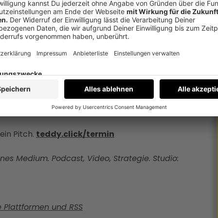
 haben kein Qualitätsproblem. Sie sind besser
rüber, wie sich das ändern lässt. Ein Thema,
 hast du einen Report mit einer Zahl und fünf
chts ankommt. Kein Verkaufsgespräch.
ein Pitch.
teddy.click/termin
nes Medium. Podcast, Video, Strategie. Studio:
e Plattformen und RSS