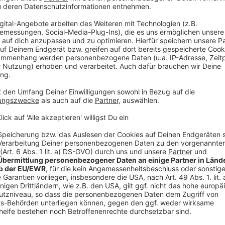
wirken. Dabei kriegst du nicht nur die
darüber, was bei mir in der Vergangenheit auch
 – idealerweise lernst du aus meinen Fehlern.
____________________
nen Markt.