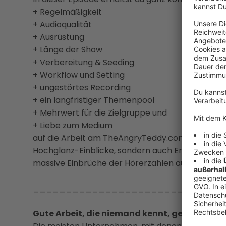
+ Regelmäßigkeit
+ Audioqualität
+ Ausrüstung
+ Länge der Show
+ Verbereitung & Seeding
+ Workflow und Setting
+ ungestörtes Recording
+ ein langfristiger Themenpool
+ Mehrwert für die Zielgruppe und
+ Liebe zum Medium
auf die Arbeit am TheAngryTeddy.com Podcast auf
Hochglanz-Einblicke, sondern auch Erfahrungen 
massive Einbrüche der Hörerzahlen ausgelöst hat
_____________________________
Gute Arbeit, die niemand kennt, gewinnt kei