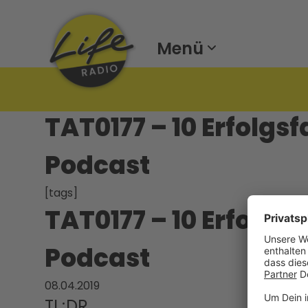
Menü
TAT0177 – 10 Erfolgs
Podcast
[tags]
TAT0177 – 10 Erfolgs
Podcast
08.04.2019
TL;DR