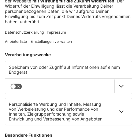
zehn, nach zehn ist eigentlich schon sehr viel. Die
ersten acht Sekunden sind eigentlich am
wichtigsten. Da sollten die Leute wirklich gleich äh
mit der Marke, mit dem mit dem Benefits, um was
es da geht, äh konfrontiert bleiben, dass da
irgendwas hängen bleibt,
je mehr und je länger sich das die Leute das Video
dann natürlich anschauen umso besser.
Also wenn’s jetzt so kurze Animationen sind
[22:46]
äh mit Text und da wird irgendwas eingeblendet, da
mache ich gern auch nochmal äh
zehn, fünfzehn Sekunden, weil dann kann ich’s auch
äh bei den Instagram-Stories kriege ich’s dann
auch noch unter. Aber wenn’s wirklich ein Video, ein
Videoformat ist, dann würde ich schon sagen, eine
Minute.
Gut, dass der Content gehört natürlich dann
produziert, aber das ist ja dann das Schöne an an,