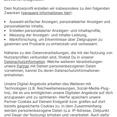
aktuell nur als ähm
Bei Instagram geht es natürlich immer. Äh bei
Facebook geht’s aktuell nur als Animation oder als
Video. Von daher mache ich das sehr gerne mit was
animiertes einfach, dass ich dieses Format
verwenden kann,
Ähm.
Ansonsten, wenn ich die Möglichkeit habe, ähm
mache ich gern auch noch ein spezielles
Storyformat, weil’s einfach besser aussieht und und
die Leute das auch erwarten, wenn sie in den Stories
sind, dass da eben was im Buchformat kommt. Aber
ansonsten.
Wenn’s die Zeit und das Projekt gerade nicht
hergibt, kommt man auch überall mit dem eins zu
eins eigentlich ganz gut zurecht. Mhm.
Ja, das heißt, äh, es bleibt, bleibt spannend,
[21:27]
äh, auch in den Briefings, dass da genug an Themen