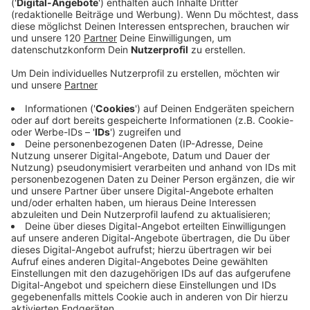
Ja, es ähm ist aber tatsächlich ähm ich
also wenn ich jetzt eingeschränkt bin, dann gehe
ich eigentlich immer auf ähm eins zu eins. Also
Square, weil das funktioniert eigentlich immer. Mein
Lieblingsformat ist aktuell ähm das äh Hochformat.
Ähm
Was ist es? Vier zu fünf glaube ich. Mhm. Oder
fünfzehn vier? Vierzehn fünf. Mhm. Vierzehn fünf.
Genau, weil’s halt eben den ganzen ähm
[20:30]
Handybildschirm ausfüllt. Das ist auch ganz wichtig,
da sollte man auch eben dran denken, achtzig, also
aber das, ja,
achtzig Prozent der Apps werden halt auf Mobil
ausgespielt, ähm.
Und je mehr ich von dem Bildschirm ausfülle, desto
mehr Aufmerksamkeit bekomme ich natürlich.
Ähm und deswegen meine ich das vier zu fünf
aktuell ganz gern. Ähm das gibt bei Facebook