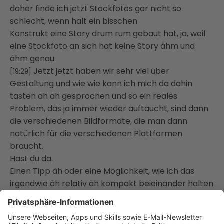
daher finde ich jetzt Stockfotos gar nicht so
schlecht, wenn halt ein bisschen
Konstrukt eine Story drum rum gebaut hat, ja, weil
eine Stockfoto an sich hat keine Story ähm und
ähm genau.
Jetzt jetzt haben wir sehr viel über
[19:29]
Gestaltung und wie wie kann ich mich da dahin
tasten äh äh gesprochen und so ein reales
Problem, das ja immer wieder auftaucht, sind dann
die verschiedenen Bildformate, die man dann
natürlich für die verschiedenen Plattformen
braucht.
Hast du da.
Einen Tipp äh oder eine Möglichkeit, wie ich das
irgendwie äh relativ äh kompakt beieinander halten
kann, weil mitunter Querformat, Quadrat,
Hochformat, verschiedene Pixelmasse äh ist
wahrscheinlich Arbeit.