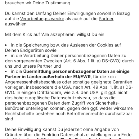
daherkommt, ähm.
Es ist jetzt eh auch so immer wieder ein bisschen
mitgeklungen natürlich äh Creative sind jetzt nicht
nur Suschees und Bilder, sondern auch Videos.
Ich weiß das auch aus verschiedenen
Abstimmungen zwischen uns beiden, wenn man
halt dann vom Kunden wieder viel zu lange Videos
bekommt für verschiedene Formate. Ähm
was wäre auch so eine Empfehlung mit der man
nach Pareto äh mit zwanzig Prozent Aufwand
achtzig Prozent erschlägt.
Also es sollte schon eine Minute sein, sage ich jetzt
mal. Ähm die meisten Leute werden diese Minute
nicht ganz anschauen. Von daher spielt’s auch nicht
so.
Wirklich eine Rolle, wie lang das jetzt ist, sondern
was am Anfang passiert. Ja, also ähm die ersten