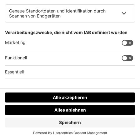
deiner Provision es wir gehen davon aus, wir
bekommen das alles geliefert. Das heißt, da gibt’s
mal einen eigenen Livestream dazu, wie man diese
Dinge dann auch auch konkret erstellt.
Ähm aus deiner Sicht wo wohin wird’s gehen? Äh.
Es gibt ja Trends, es gibt Gestaltungstrends äh wir
haben in letzter Zeit sehr viel in Richtung Karussell
gesehen, weil das halt auch ein sehr dankbares äh
Format ist.
Wir jetzt bleiben, wie es ist oder siehst du irgendwo
äh Ecken, wo sich einfach ein bisschen mehr tut.
Ähm.
Also was ich glaube ich, was ganz stark
[23:52]
kommt, ist eben, dass man ähm User Content
verwendet, wenn man hat, also weil der einfach
doch äh viel authentischer ist und ähm.
Es hat ja irgendwo, man gibt’s ja diese auch
Statistiken auch, dass ähm wenn eine Marke von