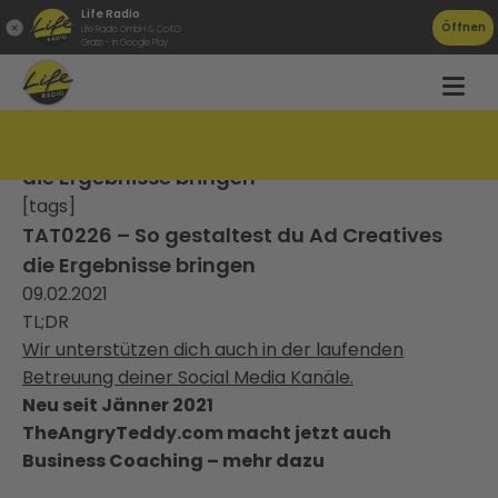
Life Radio
Öffnen
Life Radio GmbH & Co.KG
Gratis - in Google Play
TAT0226 – So gestaltest du Ad Creatives
die Ergebnisse bringen
[tags]
TAT0226 – So gestaltest du Ad Creatives
die Ergebnisse bringen
09.02.2021
TL;DR
Wir unterstützen dich auch in der laufenden
Betreuung deiner Social Media Kanäle.
Neu seit Jänner 2021
TheAngryTeddy.com macht jetzt auch
Business Coaching – mehr dazu