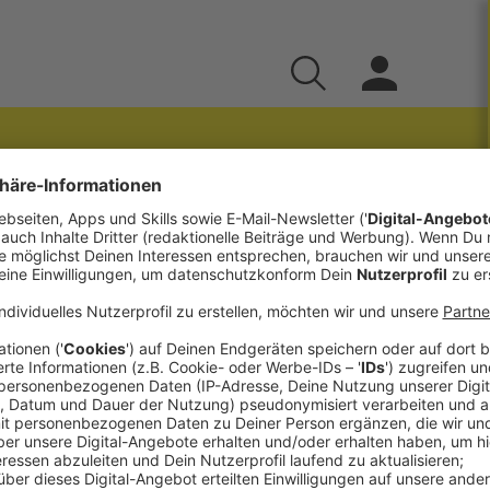
Faymanns Social
weiss-linz.at,
edia Auftritts unseres Bundeskanzlers, eine
n Blau Weiß Linz und eine Marketingkampagne
____________________