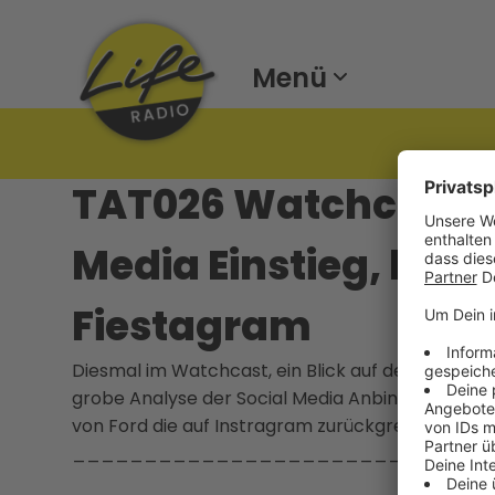
Menü
TAT026 Watchcast: 
Media Einstieg, blau
Fiestagram
Diesmal im Watchcast, ein Blick auf den Social M
grobe Analyse der Social Media Anbindungen vo
von Ford die auf Instragram zurückgreift.
_____________________________