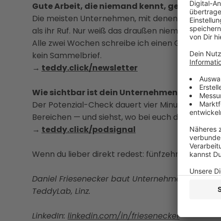
Gute Arbeit, die niemand kennt, gewinnt kei
Die meisten Unternehmen, mit denen ich arbeite,
als ihr Ruf. Nur weiß das draußen niemand.
Alle zwei Wochen schreibe ich einen Gedanken da
kein Sammelbrief.
→
teddy.click/newsletter
Wie sichtbar ist dein Unternehmen wirklich?
Der Potenzial-Check dauert vier Minuten. Danach
Bereichen — und siehst, wo bei euch draußen ni
→
teddy.click/podsignal
Wenn du lieber direkt redest: fünfzehn Minuten, k
Daniel Friesenecker baut Unternehmern ihr eige
TeddyLab, Linz.
LinkedIn:
linkedin.com/in/friesenecker