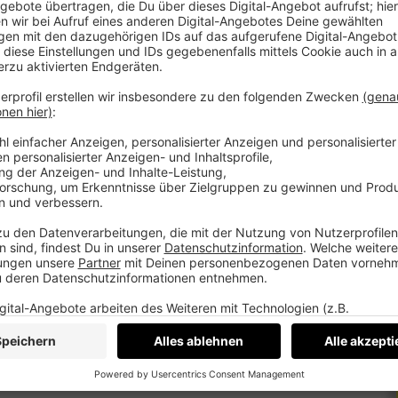
nen Markt.
 haben kein Qualitätsproblem. Sie sind besser
rüber, wie sich das ändern lässt. Ein Thema,
 hast du einen Report mit einer Zahl und fünf
chts ankommt. Kein Verkaufsgespräch.
ein Pitch.
teddy.click/termin
nes Medium. Podcast, Video, Strategie. Studio: