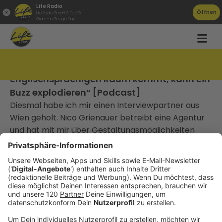
Life Radio
Öffnen
Life Radio GmbH & Co.KG
Gratis - in Google Play
TAT050 Nico Grienauer: „Sobald man in den
englischsprachigen Raum kommt, kann ein
Buzz explodieren“ [Podcast]
Diesmal habe ich mir einen Interviewpartner aus
Wien geholt. Nico Grienauer betreibt eine Agentur
und hat mit mir über Gestaltungsmöglichkeiten
innerhalb von Facebook gesprochen und von einer
Photoshop-Vorlage erzählt die ziemlich steil ging.
Außerdem haben wir über sein Engagement bei
Drupal Austria gesprochen.
________________________________
Gute Arbeit, die niemand kennt, gewinnt keinen