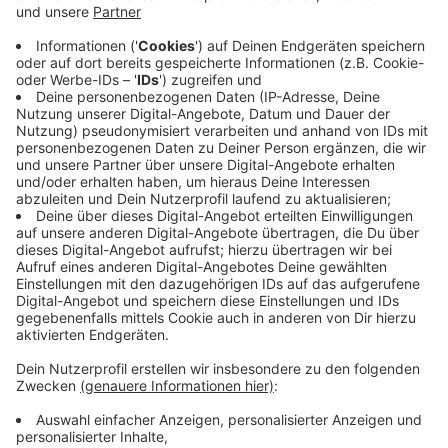
Markt.
Die meisten Unternehmen, mit denen ich arbeite,
haben kein Qualitätsproblem. Sie sind besser als ihr
Ruf. Nur weiß das draußen niemand.
Alle zwei Wochen schreibe ich einen Gedanken
darüber, wie sich das ändern lässt. Ein Thema, kein
Sammelbrief.
→
teddy.click/newsletter
Wie sichtbar ist dein Unternehmen wirklich?
Der Potenzial-Check dauert vier Minuten. Danach
hast du einen Report mit einer Zahl und fünf
Bereichen — und siehst, wo bei euch draußen nichts
ankommt. Kein Verkaufsgespräch.
→
teddy.click/podsignal
Wenn du lieber direkt redest: fünfzehn Minuten, kein
Pitch.
teddy.click/termin