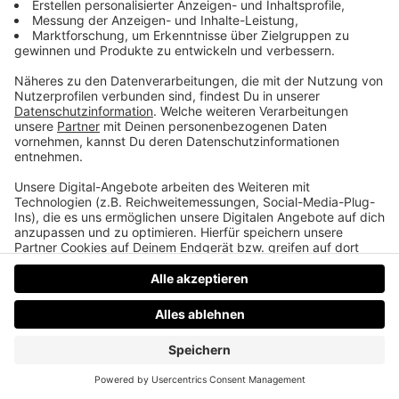
Daniel Friesenecker baut Unternehmern ihr
eigenes Medium. Podcast, Video, Strategie. Studio:
TeddyLab, Linz.
LinkedIn:
linkedin.com/in/friesenecker
Folge abonnieren:
Apple
·
Spotify
·
YouTube
·
alle
Plattformen und RSS
Datenschutz
Impressum
AGBs
Jobs
Kontakt
Werben