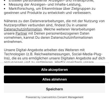
Daniel Friesenecker baut Unternehmern ihr
eigenes Medium. Podcast, Video, Strategie. Studio:
TeddyLab, Linz.
LinkedIn:
linkedin.com/in/friesenecker
Folge abonnieren:
Apple
·
Spotify
·
YouTube
·
alle
Plattformen und RSS
Datenschutz
Impressum
AGBs
Jobs
Kontakt
Werben