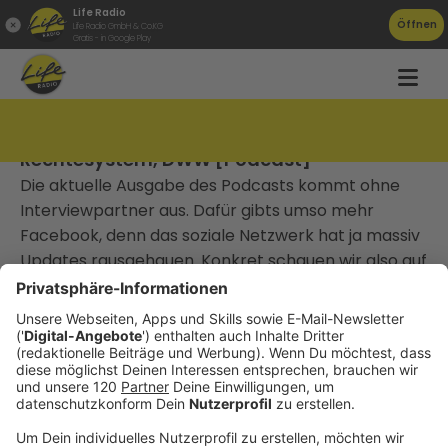
Life Radio
Öffnen
Life Radio GmbH & Co.KG
Gratis - in Google Play
TAT060 Facebook Promoted Posts,
Rechtesystem, DWW [Podcast]
Die aktuelle Ausgabe des Podcasts kommt ohne
Interviewpartner aus. Dafür gibts umso mehr
Facebook, denn das soziale Netzwerk hat ja massiv
Updates rausgehauen. Konkret schauen wir also auf
die Promoted Posts und das Rechtesystem für
Pages, außerdem werde ich jetzt schlank ... was das
mit Social Media zu tun hab, hört ihr dann ohnehin.
________________________________
Gute Arbeit, die niemand kennt, gewinnt keinen
Markt.