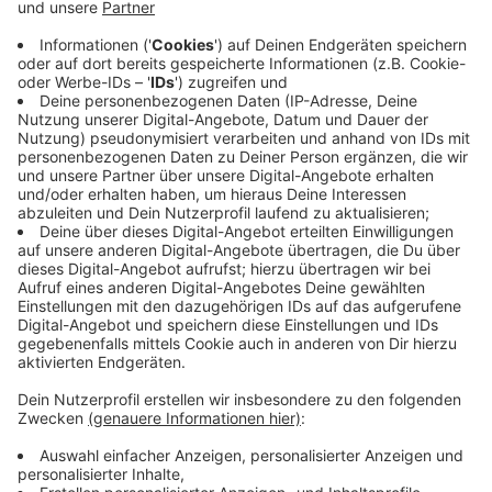
Die meisten Unternehmen, mit denen ich arbeite,
haben kein Qualitätsproblem. Sie sind besser als ihr
Ruf. Nur weiß das draußen niemand.
Alle zwei Wochen schreibe ich einen Gedanken
darüber, wie sich das ändern lässt. Ein Thema, kein
Sammelbrief.
→
teddy.click/newsletter
Wie sichtbar ist dein Unternehmen wirklich?
Der Potenzial-Check dauert vier Minuten. Danach
hast du einen Report mit einer Zahl und fünf
Bereichen — und siehst, wo bei euch draußen nichts
ankommt. Kein Verkaufsgespräch.
→
teddy.click/podsignal
Wenn du lieber direkt redest: fünfzehn Minuten, kein
Pitch.
teddy.click/termin