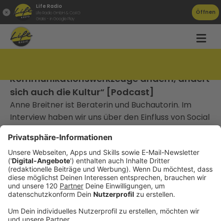
Life Radio
Öffnen
Life Radio GmbH & Co.KG
Gratis - in Google Play
TAT080 Anne Breitner: „Wenn sich die
Kommunikationswerkzeuge ändern, ändert
sich auch die Kultur“ [Podcast]
Anne Breitner ist Beraterin und Buchautorin. Im
Interview haben wir uns über den Einfluss von Social
Media auf die Unternehmenskultur und
Personalentwicklung unterhalten.
________________________________
Gute Arbeit, die niemand kennt, gewinnt keinen
Markt.
Die meisten Unternehmen, mit denen ich arbeite,
haben kein Qualitätsproblem. Sie sind besser als ihr