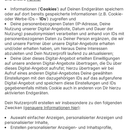
Ruf. Nur weiß das draußen niemand.
Alle zwei Wochen schreibe ich einen Gedanken
darüber, wie sich das ändern lässt. Ein Thema, kein
Sammelbrief.
→
teddy.click/newsletter
Wie sichtbar ist dein Unternehmen wirklich?
Der Potenzial-Check dauert vier Minuten. Danach
hast du einen Report mit einer Zahl und fünf
Bereichen — und siehst, wo bei euch draußen nichts
ankommt. Kein Verkaufsgespräch.
→
teddy.click/podsignal
Wenn du lieber direkt redest: fünfzehn Minuten, kein
Pitch.
teddy.click/termin
Daniel Friesenecker baut Unternehmern ihr
eigenes Medium. Podcast, Video, Strategie. Studio: