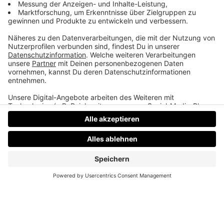
TeddyLab, Linz.
LinkedIn:
linkedin.com/in/friesenecker
Folge abonnieren:
Apple
·
Spotify
·
YouTube
·
alle
Plattformen und RSS
Datenschutz
Impressum
AGBs
Jobs
Kontakt
Werben