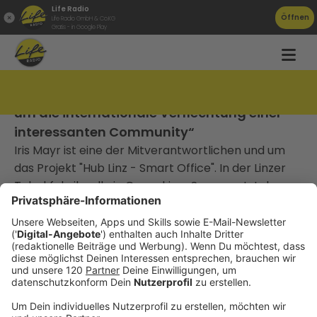
Life Radio
Öffnen
Life Radio GmbH & Co.KG
Gratis - in Google Play
TAT090 Iris Mayr: „Im Hub Linz geht es uns
um die internationale Verflechtung einer
interessanten Community“
Iris Mayr ist eine der Mitverantwortlichen und um
das Projekt "Hub Linz - Smart Office". In der Linzer
Tabakfabrik soll ein Coworking-Space entstehen,
der mehr sein möchte als die Möglichkeit
Arbeitsplätze zu mieten.
________________________________
Gute Arbeit, die niemand kennt, gewinnt keinen
Markt.
Die meisten Unternehmen, mit denen ich arbeite,