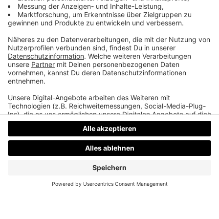
eigenes Medium. Podcast, Video, Strategie. Studio:
TeddyLab, Linz.
LinkedIn:
linkedin.com/in/friesenecker
Folge abonnieren:
Apple
·
Spotify
·
YouTube
·
alle
Plattformen und RSS
Datenschutz
Impressum
AGBs
Jobs
Kontakt
Werben