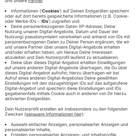
haben kein Qualitätsproblem. Sie sind besser als ihr
Ruf. Nur weiß das draußen niemand.
Alle zwei Wochen schreibe ich einen Gedanken
darüber, wie sich das ändern lässt. Ein Thema, kein
Sammelbrief.
→
teddy.click/newsletter
Wie sichtbar ist dein Unternehmen wirklich?
Der Potenzial-Check dauert vier Minuten. Danach
hast du einen Report mit einer Zahl und fünf
Bereichen — und siehst, wo bei euch draußen nichts
ankommt. Kein Verkaufsgespräch.
→
teddy.click/podsignal
Wenn du lieber direkt redest: fünfzehn Minuten, kein
Pitch.
teddy.click/termin
Daniel Friesenecker baut Unternehmern ihr