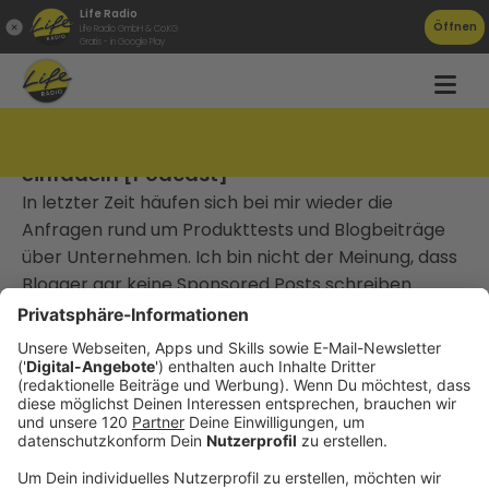
Life Radio
Öffnen
Life Radio GmbH & Co.KG
Gratis - in Google Play
TAT104 Unfallfrei Blogger Relations
einfädeln [Podcast]
In letzter Zeit häufen sich bei mir wieder die
Anfragen rund um Produkttests und Blogbeiträge
über Unternehmen. Ich bin nicht der Meinung, dass
Blogger gar keine Sponsored Posts schreiben
sollten, aber ich habe für mich ein paar
Grundregeln festgelegt die sicherstellen, dass der
Deal fair bleibt.
________________________________
Gute Arbeit, die niemand kennt, gewinnt keinen
Markt.