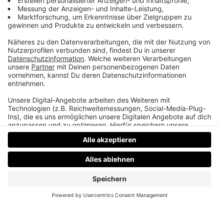
Daniel Friesenecker baut Unternehmern ihr
eigenes Medium. Podcast, Video, Strategie. Studio:
TeddyLab, Linz.
LinkedIn:
linkedin.com/in/friesenecker
Folge abonnieren:
Apple
·
Spotify
·
YouTube
·
alle
Plattformen und RSS
Datenschutz
Impressum
AGBs
Jobs
Kontakt
Werben