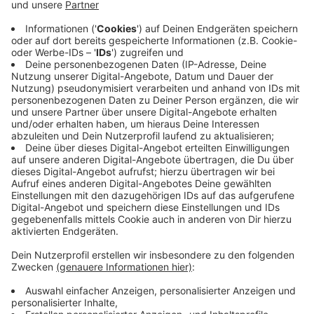
Die meisten Unternehmen, mit denen ich arbeite,
haben kein Qualitätsproblem. Sie sind besser als ihr
Ruf. Nur weiß das draußen niemand.
Alle zwei Wochen schreibe ich einen Gedanken
darüber, wie sich das ändern lässt. Ein Thema, kein
Sammelbrief.
→
teddy.click/newsletter
Wie sichtbar ist dein Unternehmen wirklich?
Der Potenzial-Check dauert vier Minuten. Danach
hast du einen Report mit einer Zahl und fünf
Bereichen — und siehst, wo bei euch draußen nichts
ankommt. Kein Verkaufsgespräch.
→
teddy.click/podsignal
Wenn du lieber direkt redest: fünfzehn Minuten, kein
Pitch.
teddy.click/termin